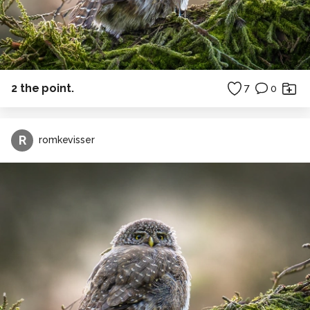
2 the point.
7
0
R
romkevisser