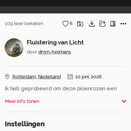
109
keer bekeken
6
Fluistering van Licht
door
dmm-heijmans
Rotterdam
,
Nederland
10 juni, 2026
Ik heb geprobeerd om deze pioenrozen een
Remrandt stijl te geven, door er verschillende
Meer info tonen
lagen en bewerkingen aan toe te voegen.
Ik heb geen ai gebruikt
Instellingen
groet Dori