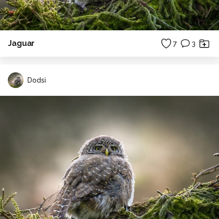
Jaguar
7
3
Dodsi