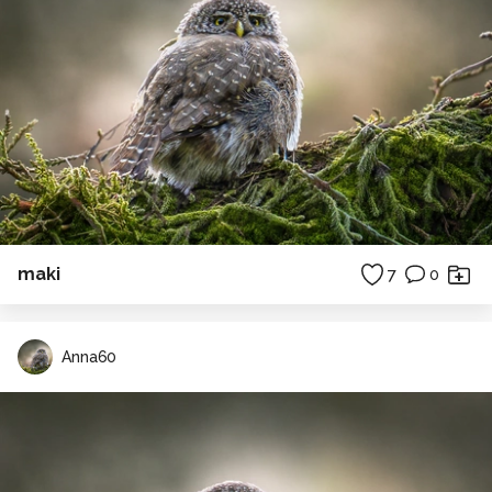
maki
7
0
Anna60