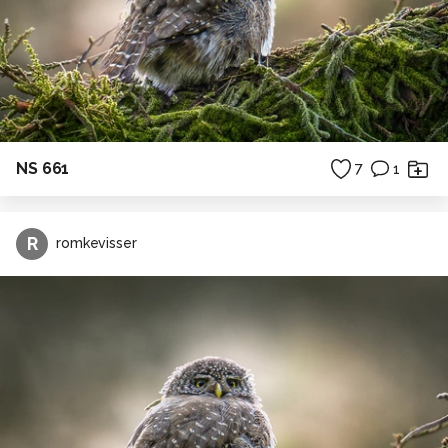
NS 661
7
1
R
romkevisser