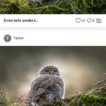
Even iets anders...
10
8
T
Tanker