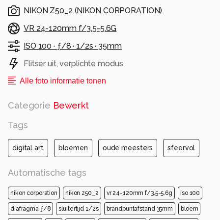
Alle rechten voorbehouden
NIKON Z50_2
(
NIKON CORPORATION
)
VR 24-120mm f/3.5-5.6G
ISO 100 ·
ƒ/8 ·
1/2s ·
35mm
Flitser uit, verplichte modus
Alle foto informatie tonen
Categorie
Bewerkt
Tags
digital art
bloemen
oude meesters
sfeervol
Automatische tags
nikon corporation
nikon z50_2
vr 24-120mm f/3.5-5.6g
iso 100
diafragma ƒ/8
sluitertijd 1/2s
brandpuntafstand 35mm
bloem