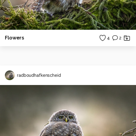
Flowers
4
2
radboudhafkenscheid