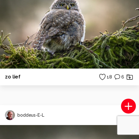
zo lief
18
6
boddeus-E-L