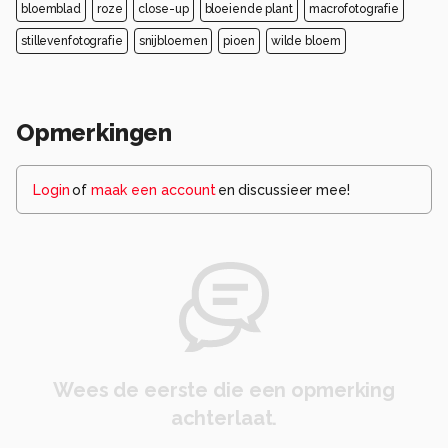
bloemblad
roze
close-up
bloeiende plant
macrofotografie
stillevenfotografie
snijbloemen
pioen
wilde bloem
Opmerkingen
Login
of
maak een account
en discussieer mee!
Wees de eerste die een opmerking
achterlaat.