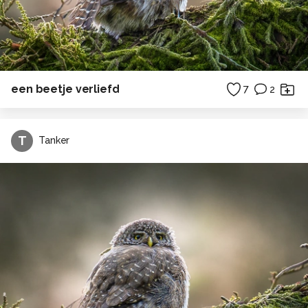
een beetje verliefd
7
2
T
Tanker