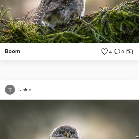
Boom
4
0
T
Tanker