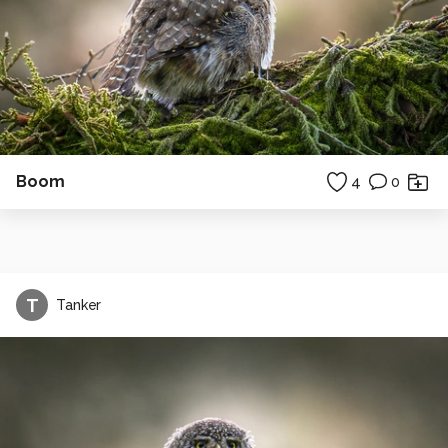
Boom
4
0
T
Tanker