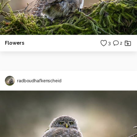
Flowers
3
2
radboudhafkenscheid