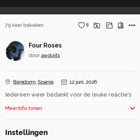
79
keer bekeken
8
Four Roses
door
awduijts
Benidorm
,
Spanje
12 juni, 2026
Iedereen weer bedankt voor de leuke reactie's
op mijn foto's
Meer info tonen
Alle rechten voorbehouden
Instellingen