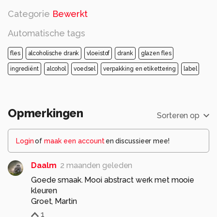
Categorie
Bewerkt
Automatische tags
fles
alcoholische drank
vloeistof
drank
glazen fles
ingrediënt
alcohol
voedsel
verpakking en etikettering
label
Opmerkingen
Sorteren op
Login
of
maak een account
en discussieer mee!
Daalm
2 maanden geleden
Goede smaak. Mooi abstract werk met mooie
kleuren
Groet, Martin
1