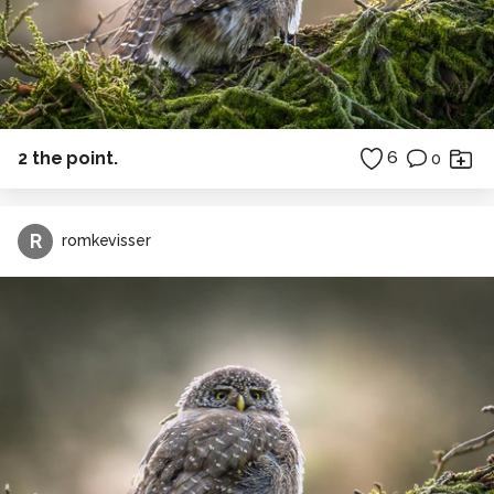
2 the point.
6
0
R
romkevisser