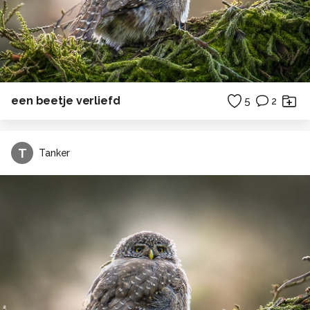
een beetje verliefd
5
2
T
Tanker