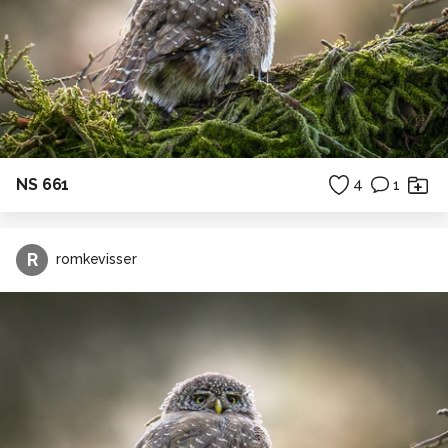
NS 661
4
1
R
romkevisser