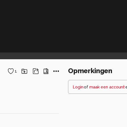
Opmerkingen
1
Login
of
maak een account