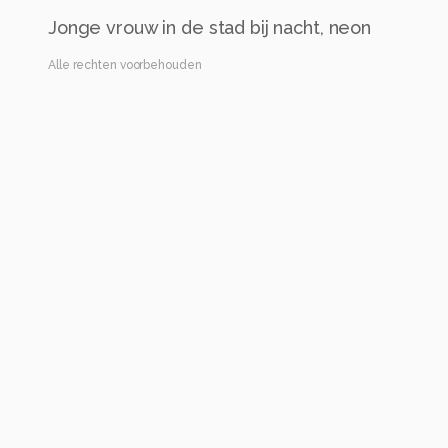
Jonge vrouw in de stad bij nacht, neon
Alle rechten voorbehouden
Instellingen
Gebruikte apparatuur
Canon EOS 5DS
Alle foto informatie tonen
Categorie
Bewerkt
Automatische tags
lippen
leren jas
mode
jasje
lang haar
blond
model
lee
portretfotografie