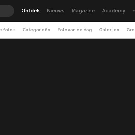
Ontdek
Nieuws
Magazine
Academy
 foto's
Categorieën
Foto van de dag
Galerijen
Gro