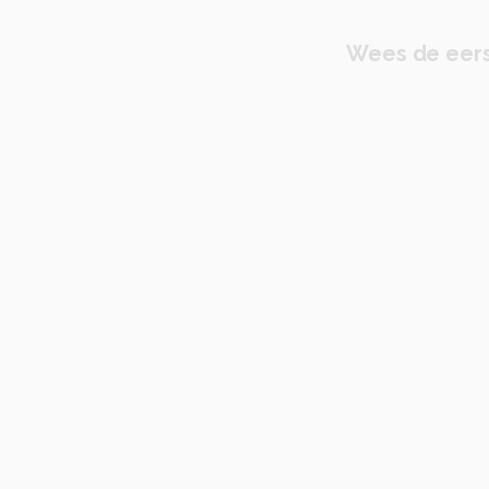
Wees de eers
r
gelaagd haar