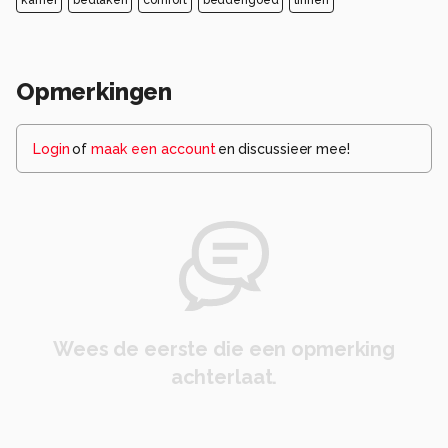
Opmerkingen
Login
of
maak een account
en discussieer mee!
Wees de eerste die een opmerking
achterlaat.