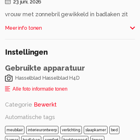
23 juni, 2026
vrouw met zonnebril gewikkeld in badlaken zit
op een bed in een slaapkamet
Meer info tonen
Alle rechten voorbehouden
Instellingen
Gebruikte apparatuur
Hasselblad Hasselblad H4D
Alle foto informatie tonen
Categorie
Bewerkt
Automatische tags
meubilair
interieurontwerp
verlichting
slaapkamer
bed
kamer
bedlaken
comfort
beddengoed
linnen