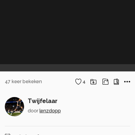
47
keer bekeken
4
Twijfelaar
door
lenzdopp