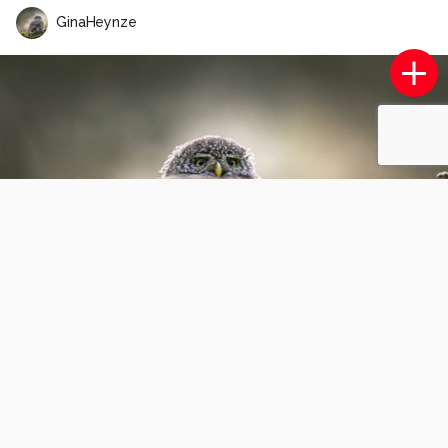
GinaHeynze
Fijn weekend!
14
5