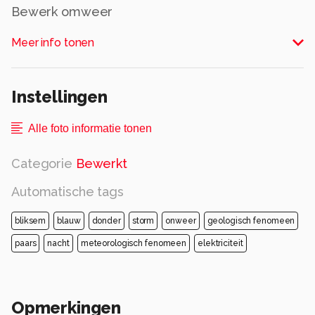
Bewerk omweer
Alle rechten voorbehouden
Meer info tonen
Instellingen
Alle foto informatie tonen
Categorie
Bewerkt
Automatische tags
bliksem
blauw
donder
storm
onweer
geologisch fenomeen
paars
nacht
meteorologisch fenomeen
elektriciteit
Opmerkingen