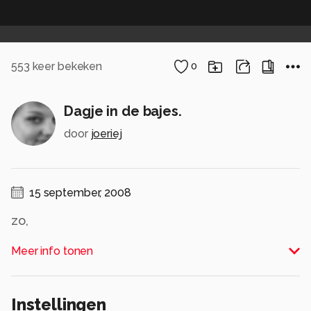
553
keer bekeken
0
Dagje in de bajes.
door
joeriej
15 september, 2008
zo,
gister dagje gevangenis gedaan.
Meer info tonen
erg leuk om eens te zien..
Instellingen
commentaar is altijd welkom.