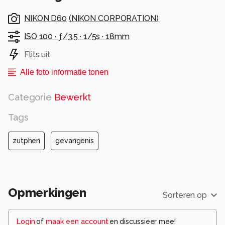
NIKON D60
(
NIKON CORPORATION
)
grzz
ISO 100 ·
ƒ/3.5 ·
1/5s ·
18mm
Alle rechten voorbehouden
Flits uit
Alle foto informatie tonen
Categorie
Bewerkt
Tags
zutphen
gevangenis
Opmerkingen
Sorteren op
Login
of
maak een account
en discussieer mee!