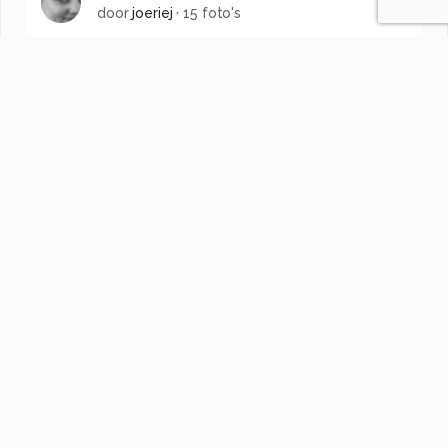
door
joeriej
·
15 foto's
Soortgelijke foto's
nelly-nolte