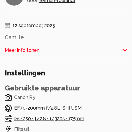
door
herman-roelandt
12 september, 2025
Camille
Alle rechten voorbehouden
Meer info tonen
Instellingen
Gebruikte apparatuur
Canon R5
EF70-200mm f/2.8L IS III USM
ISO 250 ·
ƒ/2.8 ·
1/320s ·
175mm
Flits uit