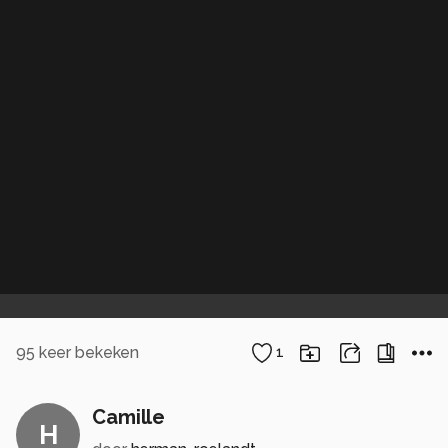
95
keer bekeken
1
Camille
H