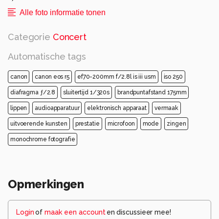
Alle foto informatie tonen
Categorie
Concert
Automatische tags
canon
canon eos r5
ef70-200mm f/2.8l is iii usm
iso 250
diafragma ƒ/2.8
sluitertijd 1/320s
brandpuntafstand 175mm
lippen
audioapparatuur
elektronisch apparaat
vermaak
uitvoerende kunsten
prestatie
microfoon
mode
zingen
monochrome fotografie
Opmerkingen
Login
of
maak een account
en discussieer mee!