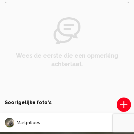
Wees de eerste die een opmerking
achterlaat.
Soortgelijke foto's
MartijnRoes