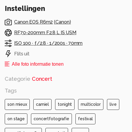
Instellingen
Canon EOS R6m2
(
Canon
)
RF70-200mm F2.8 L IS USM
ISO 100 ·
ƒ/2.8 ·
1/200s ·
70mm
Flits uit
Alle foto informatie tonen
Categorie
Concert
Tags
son mieux
camiel
tonight
multicolor
live
on stage
concertfotografie
festival