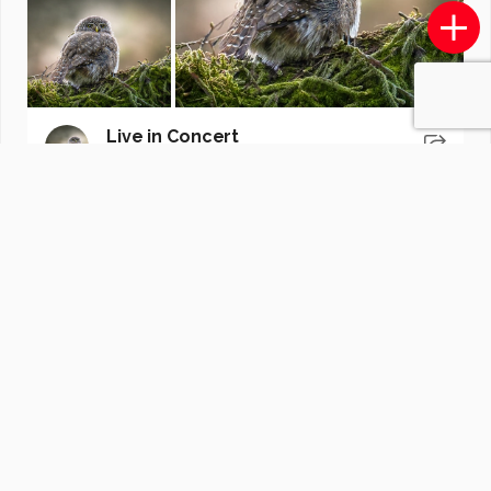
Live in Concert
door
hermanfoto
·
68 foto's
Soortgelijke foto's
F
Frans5DIV