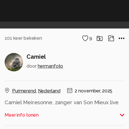
101
keer bekeken
9
Camiel
door
hermanfoto
Purmerend
,
Nederland
2 november, 2025
Camiel Meiresonne, zanger van Son Mieux live
op het Reuring Festival.
Meer info tonen
Alle rechten voorbehouden