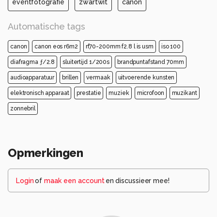
eventfotografie
zwartwit
canon
Automatische tags
canon
canon eos r6m2
rf70-200mm f2.8 l is usm
iso 100
diafragma ƒ/2.8
sluitertijd 1/200s
brandpuntafstand 70mm
audioapparatuur
brillen
vermaak
uitvoerende kunsten
elektronisch apparaat
prestatie
muziek
microfoon
muzikant
zonnebril
Opmerkingen
Login
of
maak een account
en discussieer mee!