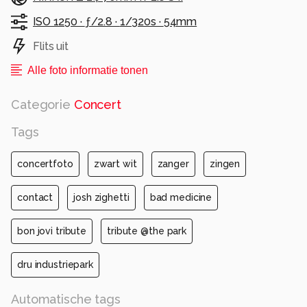
ISO 1250 ·
ƒ/2.8 ·
1/320s ·
54mm
Flits uit
Alle foto informatie tonen
Categorie
Concert
Tags
concertfoto
zwart wit
zanger
zingen
contact
josh zighetti
bad medicine
bon jovi tribute
tribute @the park
dru industriepark
Automatische tags