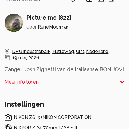
Picture me [822]
door
ReneMoorman
DRU Industriepark
,
Hutteweg
,
Ulft
,
Nederland
19 mei, 2026
Zanger Josh Zighetti van de Italiaanse BON JOVI
Tributeband “Bad Medicine” op Tribute @the
Meer info tonen
Park op het DRU Industriepark te Ulft tijdens
Hemelvaartsdag 2026.
Josh was tijdens dit concert duidelijk op zoek
Instellingen
naar de fotograaf. Nou vooruit dan maar.... dan
zal ik 'm daarvoor belonen.
NIKON Z6_3
(
NIKON CORPORATION
)
Alle rechten voorbehouden
NIKKOR Z 24-70mm f/2.8 S II