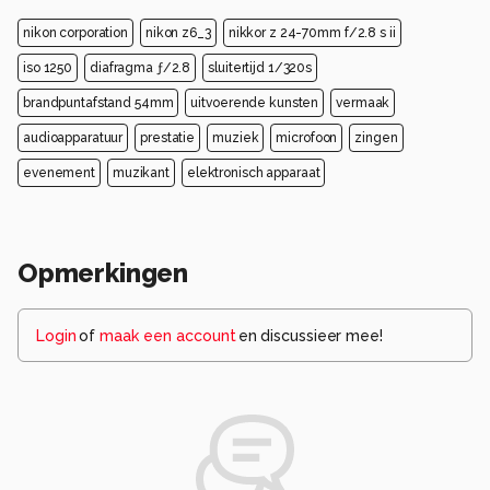
nikon corporation
nikon z6_3
nikkor z 24-70mm f/2.8 s ii
iso 1250
diafragma ƒ/2.8
sluitertijd 1/320s
brandpuntafstand 54mm
uitvoerende kunsten
vermaak
audioapparatuur
prestatie
muziek
microfoon
zingen
evenement
muzikant
elektronisch apparaat
Opmerkingen
Login
of
maak een account
en discussieer mee!