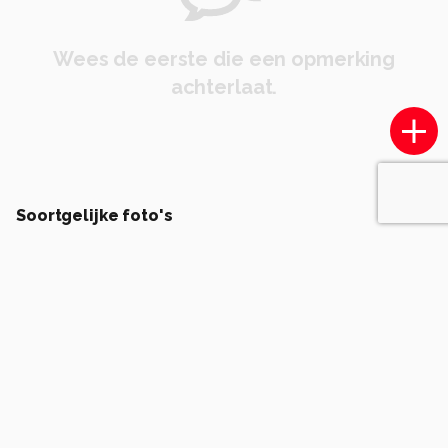
Wees de eerste die een opmerking
achterlaat.
Soortgelijke foto's
F
Frans5DIV