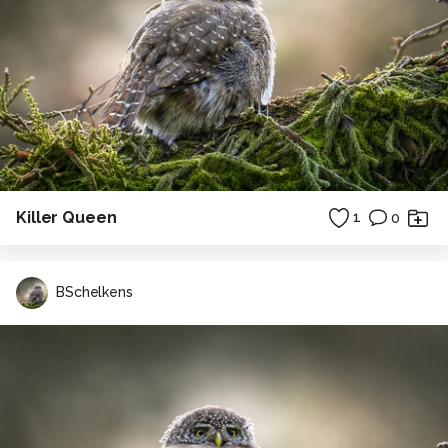
Killer Queen
1
0
BSchelkens