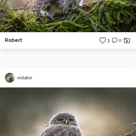
Robert
3
0
violator