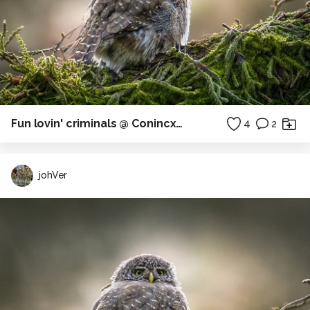
Fun lovin' criminals @ Conincxpop 2026
4
2
johVer