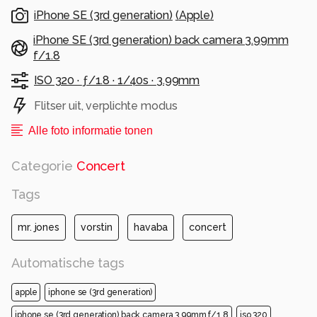
iPhone SE (3rd generation)
(
Apple
)
iPhone SE (3rd generation) back camera 3.99mm
f/1.8
ISO 320 ·
ƒ/1.8 ·
1/40s ·
3.99mm
Flitser uit, verplichte modus
Alle foto informatie tonen
Categorie
Concert
Tags
mr. jones
vorstin
havaba
concert
Automatische tags
apple
iphone se (3rd generation)
iphone se (3rd generation) back camera 3.99mm f/1.8
iso 320