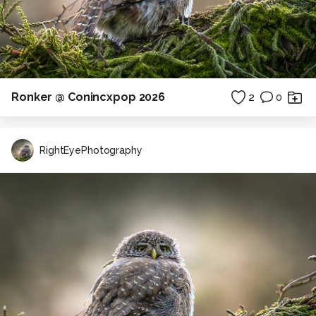
Ronker @ Conincxpop 2026
2
0
RightEyePhotography