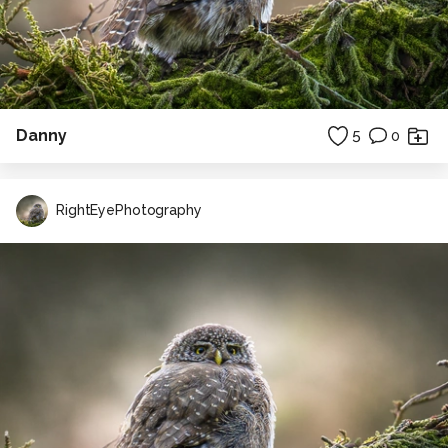
Danny
5
0
RightEyePhotography