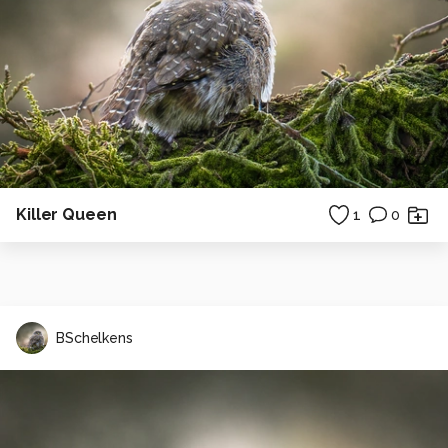
Killer Queen
1
0
BSchelkens