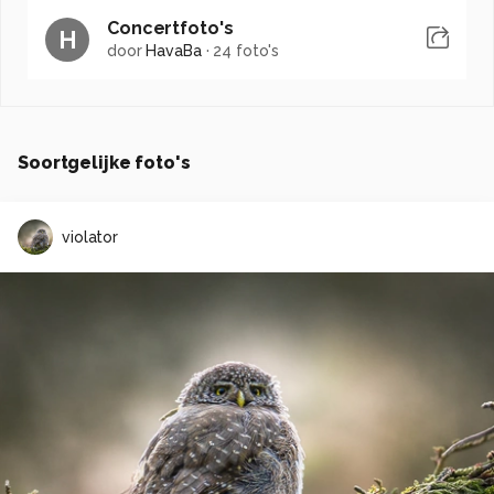
Concertfoto's
H
door
HavaBa
·
24 foto's
Soortgelijke foto's
violator