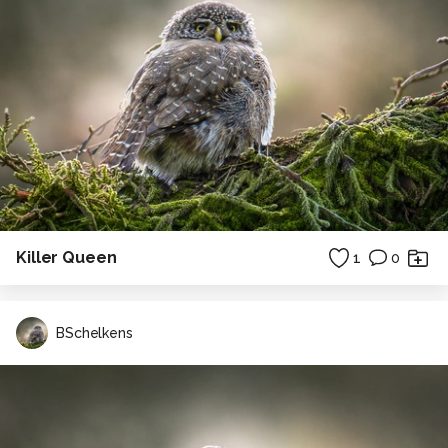
Killer Queen
1
0
BSchelkens