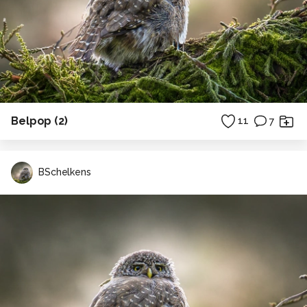
Belpop (2)
11
7
BSchelkens