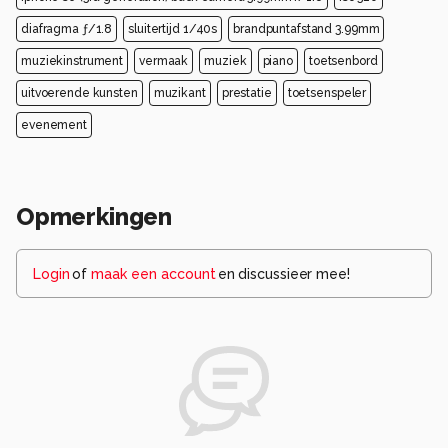
diafragma ƒ/1.8
sluitertijd 1/40s
brandpuntafstand 3.99mm
muziekinstrument
vermaak
muziek
piano
toetsenbord
uitvoerende kunsten
muzikant
prestatie
toetsenspeler
evenement
Opmerkingen
Login
of
maak een account
en discussieer mee!