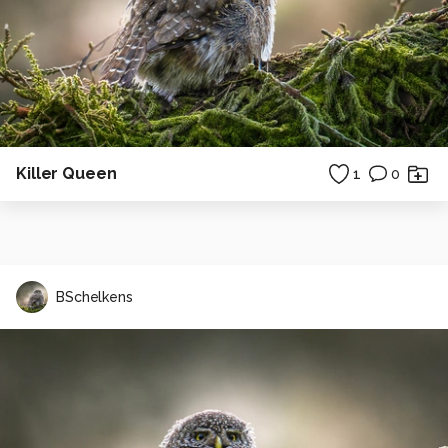
Killer Queen
1
0
BSchelkens