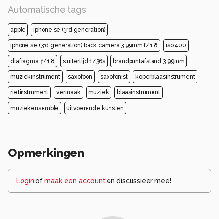
Automatische tags
apple
iphone se (3rd generation)
iphone se (3rd generation) back camera 3.99mm f/1.8
iso 400
diafragma ƒ/1.8
sluitertijd 1/36s
brandpuntafstand 3.99mm
muziekinstrument
saxofoon
saxofonist
koperblaasinstrument
rietinstrument
vermaak
muziek
blaasinstrument
muziekensemble
uitvoerende kunsten
Opmerkingen
Login
of
maak een account
en discussieer mee!