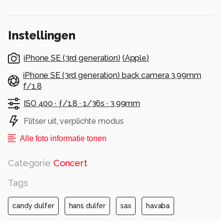
26 mei 2026
Alle rechten voorbehouden
Instellingen
iPhone SE (3rd generation)
(
Apple
)
iPhone SE (3rd generation) back camera 3.99mm
f/1.8
ISO 400 ·
ƒ/1.8 ·
1/36s ·
3.99mm
Flitser uit, verplichte modus
Alle foto informatie tonen
Categorie
Concert
Tags
candy dulfer
hans dulfer
sax
havaba