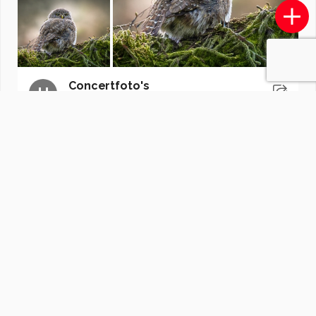
Concertfoto's
H
door
HavaBa
·
24 foto's
Soortgelijke foto's
violator