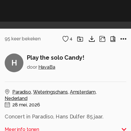
95
keer bekeken
4
Play the solo Candy!
H
door
HavaBa
Paradiso
,
Weteringschans
,
Amsterdam
,
Nederland
28 mei, 2026
Concert in Paradiso, Hans Dulfer 85 jaar.
Candy Clouds, klassiekertje
Meer info tonen