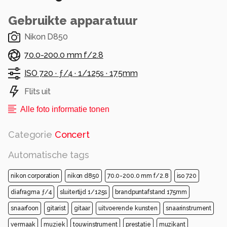
Gebruikte apparatuur
Nikon D850
70.0-200.0 mm f/2.8
ISO 720 ·
ƒ/4 ·
1/125s ·
175mm
Flits uit
Alle foto informatie tonen
Categorie
Concert
Automatische tags
nikon corporation
nikon d850
70.0-200.0 mm f/2.8
iso 720
diafragma ƒ/4
sluitertijd 1/125s
brandpuntafstand 175mm
snaarfoon
gitarist
gitaar
uitvoerende kunsten
snaarinstrument
vermaak
muziek
touwinstrument
prestatie
muzikant