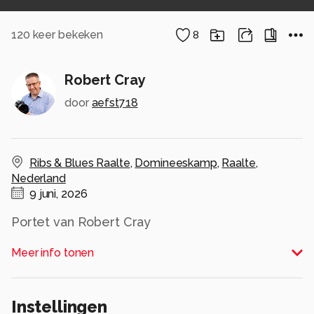
120
keer bekeken
8
Robert Cray
door
aefst718
Ribs & Blues Raalte
,
Domineeskamp
,
Raalte
,
Nederland
9 juni, 2026
Portet van Robert Cray
Alle rechten voorbehouden
Meer info tonen
Instellingen