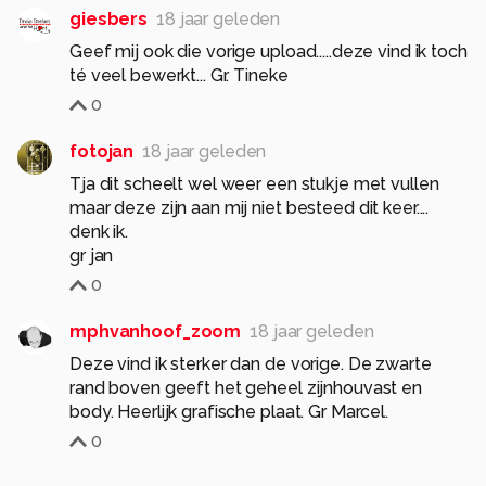
giesbers
18 jaar geleden
Geef mij ook die vorige upload.....deze vind ik toch
té veel bewerkt... Gr. Tineke
0
fotojan
18 jaar geleden
Tja dit scheelt wel weer een stukje met vullen
maar deze zijn aan mij niet besteed dit keer....
denk ik.
gr jan
0
mphvanhoof_zoom
18 jaar geleden
Deze vind ik sterker dan de vorige. De zwarte
rand boven geeft het geheel zijnhouvast en
body. Heerlijk grafische plaat. Gr Marcel.
0