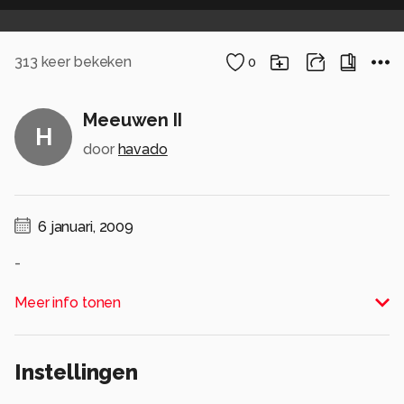
313
keer bekeken
0
Meeuwen II
H
door
havado
6 januari, 2009
-
Alle rechten voorbehouden
Meer info tonen
Instellingen