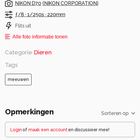
NIKON D70
(
NIKON CORPORATION
)
ƒ/8 ·
1/250s ·
220mm
Flits uit
Alle foto informatie tonen
Categorie
Dieren
Tags
meeuwen
Opmerkingen
Sorteren op
Login
of
maak een account
en discussieer mee!