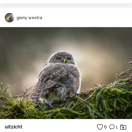
gieny westra
uitzicht
6
1