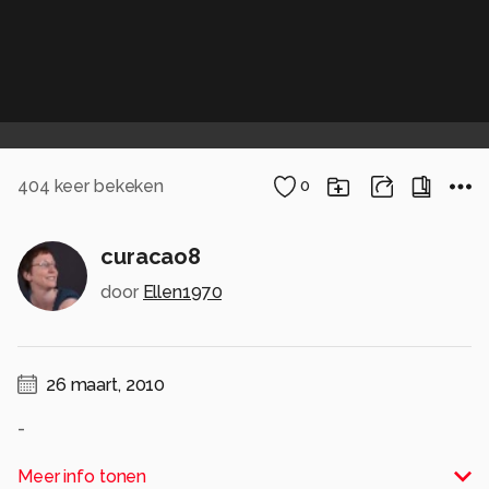
404
keer bekeken
0
curacao8
door
Ellen1970
26 maart, 2010
-
Alle rechten voorbehouden
Meer info tonen