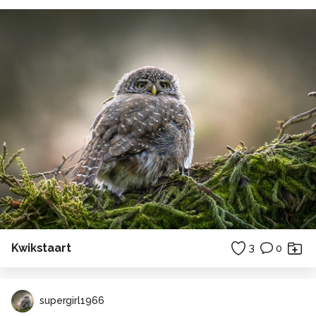
Kwikstaart
3
0
supergirl1966