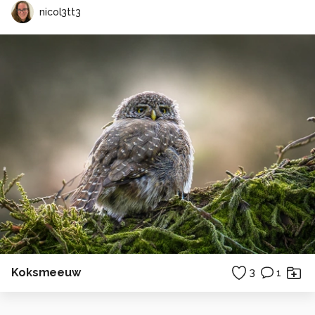
nicol3tt3
Koksmeeuw
3
1