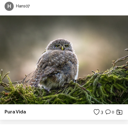
H
Hans07
Pura Vida
3
0