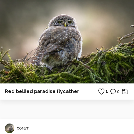
Red bellied paradise flycather
1
0
coram