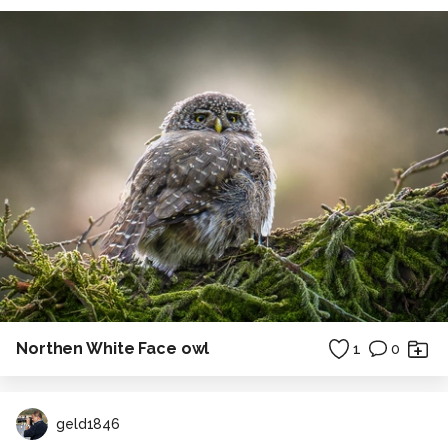
Northen White Face owl
1
0
geld1846