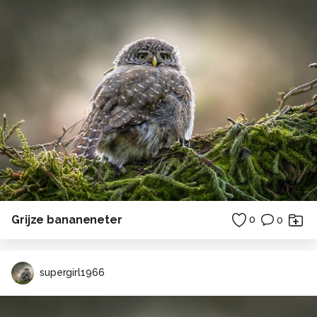
Grijze bananeneter
0
0
supergirl1966