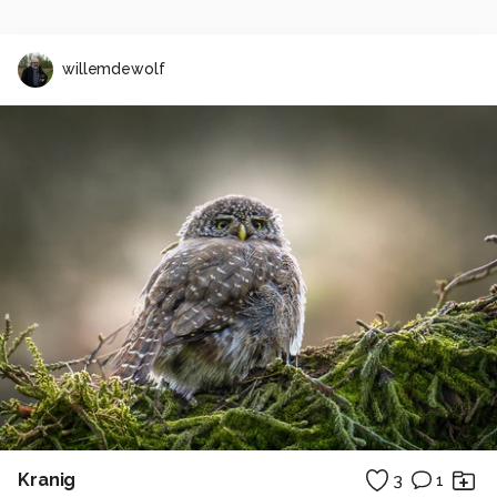
willemdewolf
Kranig
3
1