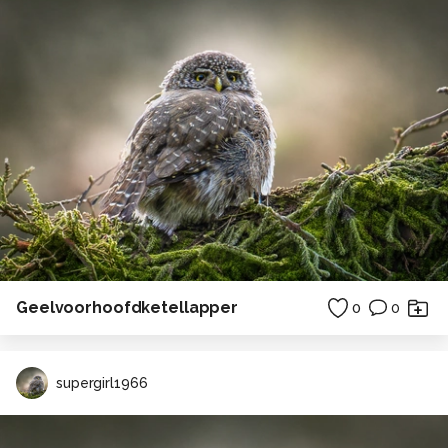
Geelvoorhoofdketellapper
0
0
supergirl1966