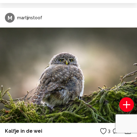
M
martijnstoof
Kalfje in de wei
3
0