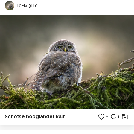
10Eke3110
Schotse hooglander kalf
6
1