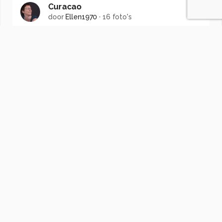
Curacao
door
Ellen1970
·
16 foto's
Soortgelijke foto's
RiaScheewe.