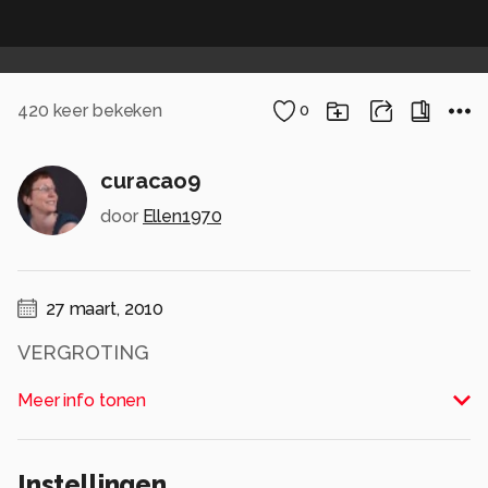
420
keer bekeken
0
curacao9
door
Ellen1970
27 maart, 2010
VERGROTING
Meer info tonen
Je ziet dat hij/zij? aan het vervellen is...
(gatver)
Alle rechten voorbehouden
Instellingen