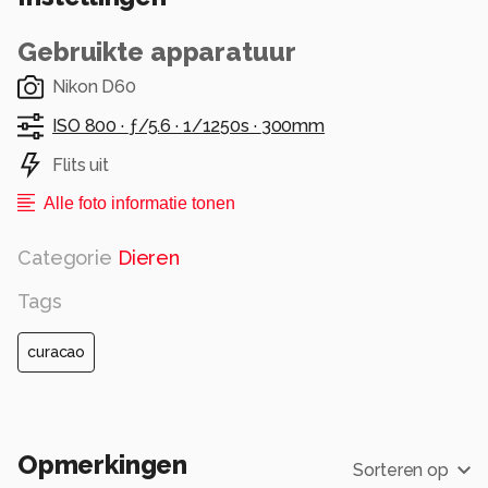
Gebruikte apparatuur
Nikon D60
ISO 800 ·
ƒ/5.6 ·
1/1250s ·
300mm
Flits uit
Alle foto informatie tonen
Categorie
Dieren
Tags
curacao
Opmerkingen
Sorteren op