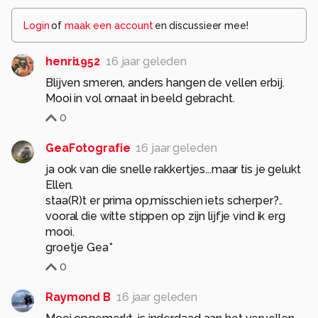
Login
of
maak een account
en discussieer mee!
henri1952
16 jaar geleden
Blijven smeren, anders hangen de vellen erbij.
Mooi in vol ornaat in beeld gebracht.
0
GeaFotografie
16 jaar geleden
ja ook van die snelle rakkertjes...maar tis je gelukt
Ellen.
staa(R)t er prima op,misschien iets scherper?..
vooral die witte stippen op zijn lijfje vind ik erg
mooi.
groetje Gea*
0
Raymond B
16 jaar geleden