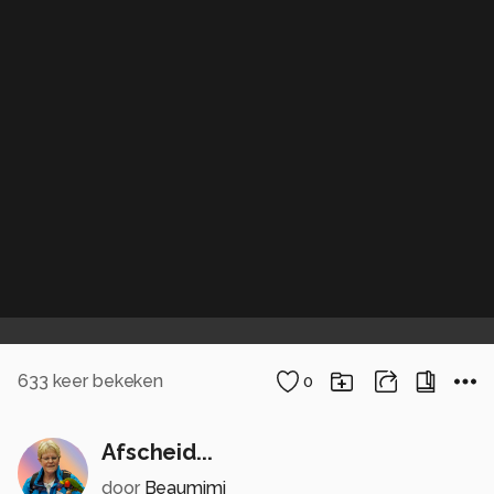
633
keer bekeken
0
Afscheid...
door
Beaumimi