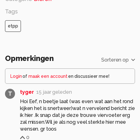
Warme groet, Eef
Tags
Alle rechten voorbehouden
etpp
Opmerkingen
Sorteren op
Login
of
maak een account
en discussieer mee!
tyger
15 jaar geleden
T
Hoi Eef, n beetje laat (was even wat aan het rond
kijken het is snertweer)wat n vervelend bericht zie
ik hier .Ik snap dat je deze trouwe viervoeter erg
zal missen.Wil je als nog veel sterkte hier mee
wensen. gr toos
0