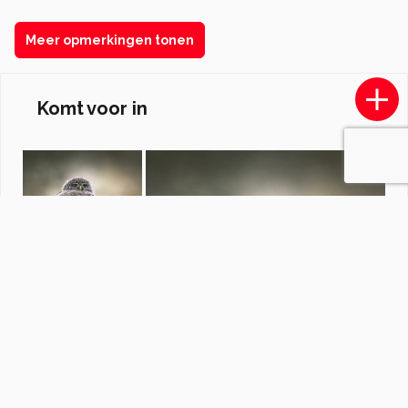
Meer opmerkingen tonen
Komt voor in
Huisdieren
door
Beaumimi
·
32 foto's