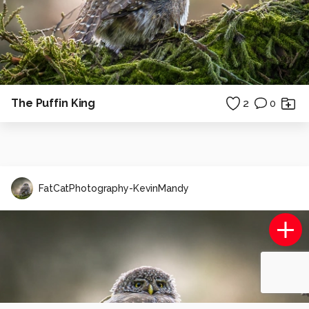
The Puffin King
2
0
FatCatPhotography-KevinMandy