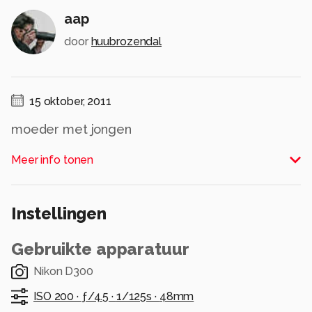
aap
door
huubrozendal
15 oktober, 2011
moeder met jongen
Alle rechten voorbehouden
Meer info tonen
Instellingen
Gebruikte apparatuur
Nikon D300
ISO 200 ·
ƒ/4.5 ·
1/125s ·
48mm