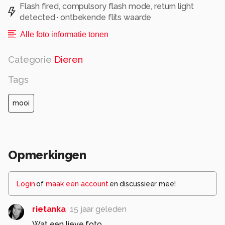
Flash fired, compulsory flash mode, return light
detected · ontbekende flits waarde
Alle foto informatie tonen
Categorie
Dieren
Tags
mooi
Opmerkingen
Login
of
maak een account
en discussieer mee!
rietanka
15 jaar geleden
Wat een lieve foto