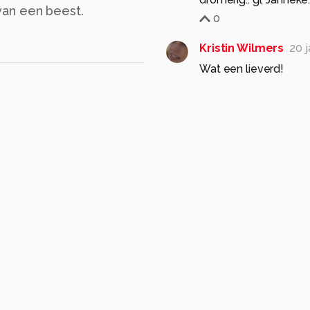
van een beest.
0
Kristin Wilmers
20 
Wat een lieverd!
0
Ro-B.
20 jaar gelede
Trouwe loebas! Mooie
0
kinom
20 jaar geled
mooi zonnig portret 
groetjes Monique
0
shambala
20 jaar g
S
Mooie foto, schitteren
vriend.