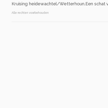
Kruising heidewachtel/Wetterhoun.Een schat 
Alle rechten voorbehouden
Instellingen
NIKON D2X
(
NIKON CORPORATION
)
ISO 200 ·
ƒ/7.1 ·
1/180s ·
200mm
Flits uit
Alle foto informatie tonen
Categorie
Dieren
Tags
natuur
dieren
vriend