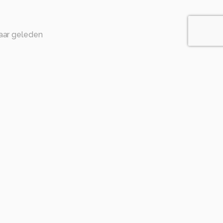
jaar geleden
n
 foto! Gr. Robby
en
van een mooie hond .
eleden
de kleuren. Vreselijke lieve kop, heeft jullie grote