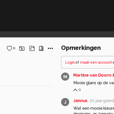
Opmerkingen
0
Login
of
maak een account
Martine van Doorn-
M
Mooie glans op de v
0
Jannus
20 jaar gele
J
Wat een mooie kleuren 
dromerig.. gr, Janneke