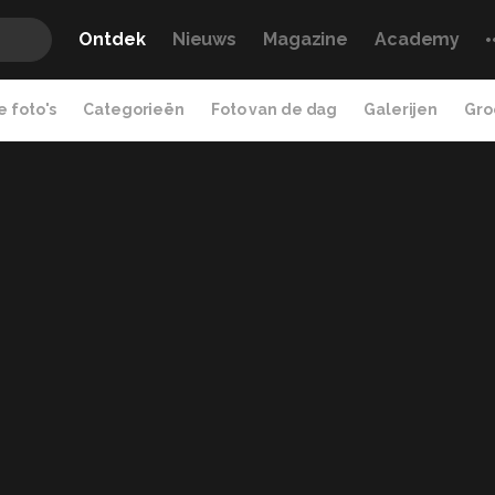
Ontdek
Nieuws
Magazine
Academy
 foto's
Categorieën
Foto van de dag
Galerijen
Gro