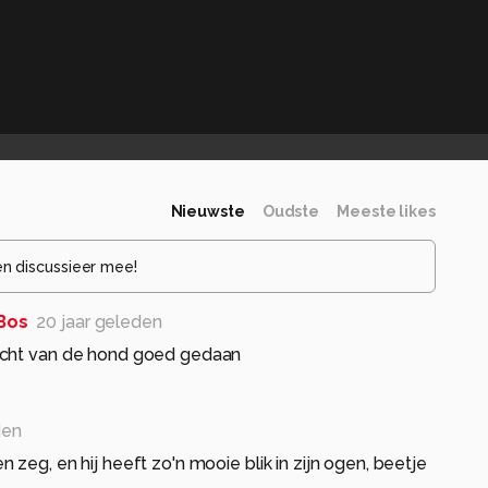
Nieuwste
Oudste
Meeste likes
en discussieer mee!
Bos
20 jaar geleden
acht van de hond goed gedaan
den
zeg, en hij heeft zo'n mooie blik in zijn ogen, beetje
.