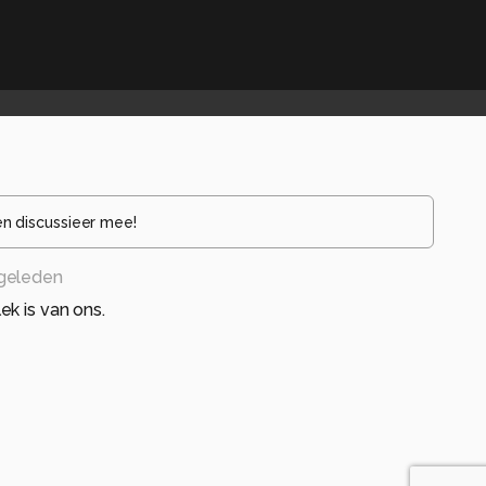
en discussieer mee!
 geleden
k is van ons.