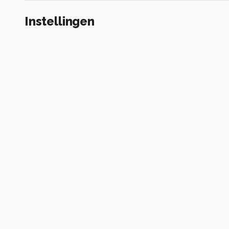
Instellingen
NIKON D2X
(
NIKON CORPORATION
)
ISO 100 ·
ƒ/5.6 ·
1/160s ·
200mm
Flits uit
Alle foto informatie tonen
Categorie
Dieren
Tags
natuur
dieren
Komt voor in