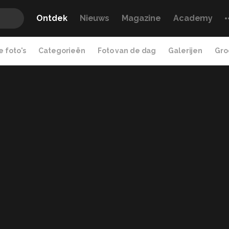
Ontdek
Nieuws
Magazine
Academy
 foto's
Categorieën
Foto van de dag
Galerijen
Gro