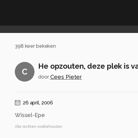
398
keer bekeken
He opzouten, deze plek is v
C
Cees Pieter
door
26 april, 2006
Wissel-Epe
Alle rechten voorbehouden