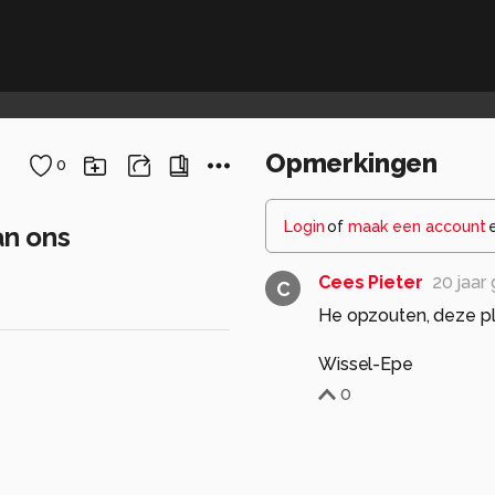
Opmerkingen
0
Login
of
maak een account
an ons
Cees Pieter
20 jaar
C
He opzouten, deze ple
Wissel-Epe
0