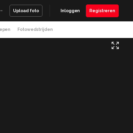
Inloggen
Registreren
Upload foto
epen
Fotowedstrijden