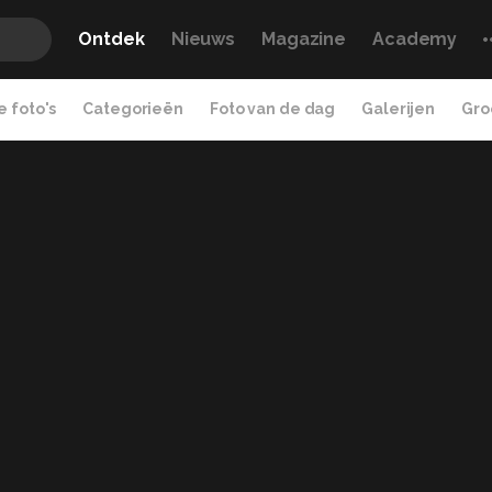
Ontdek
Nieuws
Magazine
Academy
 foto's
Categorieën
Foto van de dag
Galerijen
Gro