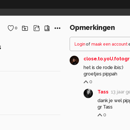
Opmerkingen
0
Login
of
maak een account
s
close.to.yoU.fotogr
het is de rode ibis:)
groetjes pippah
0
Tass
13 jaar 
dank je wel pip
gr Tass
0