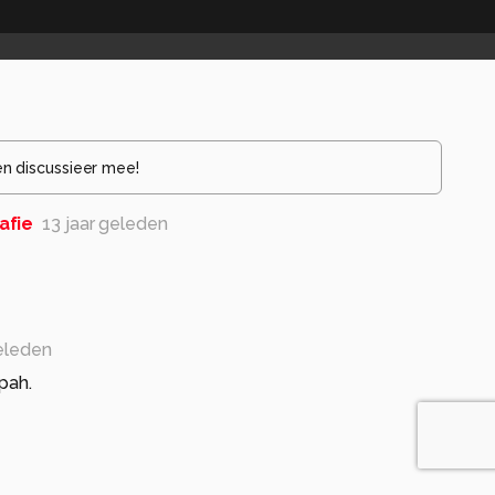
en discussieer mee!
afie
13 jaar geleden
geleden
pah.