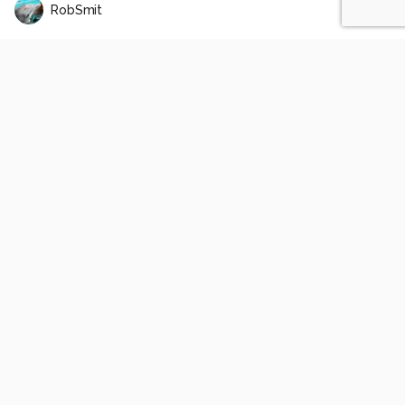
RobSmit
schilderijtje
0
0