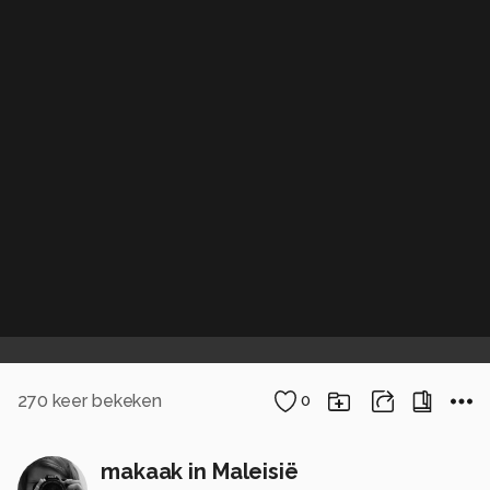
270
keer bekeken
0
makaak in Maleisië