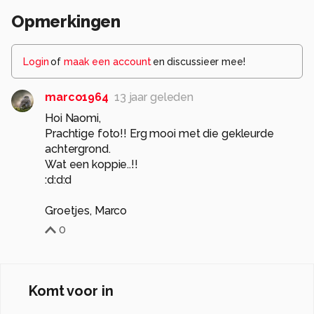
Opmerkingen
Login
of
maak een account
en discussieer mee!
marco1964
13 jaar geleden
Hoi Naomi,
Prachtige foto!! Erg mooi met die gekleurde
achtergrond.
Wat een koppie..!!
:d:d:d
Groetjes, Marco
0
Komt voor in