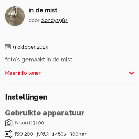
in de mist
door
blondy1987
9 oktober, 2013
foto´s gemaakt in de mist.
Alle rechten voorbehouden
Meer info tonen
Instellingen
Gebruikte apparatuur
Nikon D3100
ISO 200 ·
ƒ/6.3 ·
1/80s ·
300mm