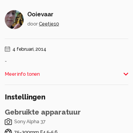
Ooievaar
door
Ceetje10
4 februari, 2014
-
Alle rechten voorbehouden
Meer info tonen
Instellingen
Gebruikte apparatuur
Sony Alpha 37
75-300mm F4.5-5.6