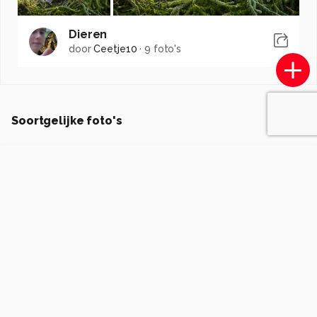
Dieren
door
Ceetje10
·
9 foto's
Soortgelijke foto's
HenkStraatman