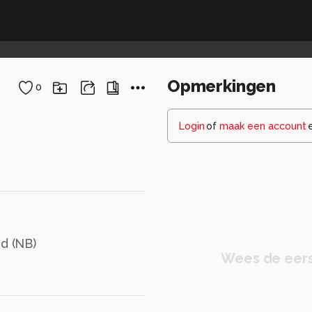
Opmerkingen
0
Login
of
maak een account
nd (NB)
Wees de eers