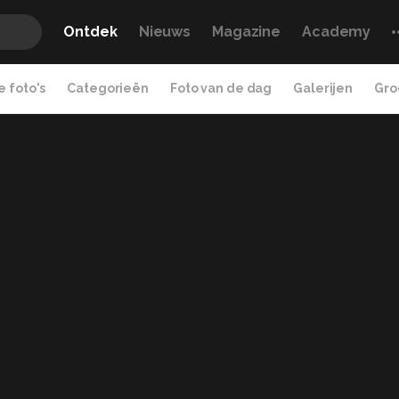
Ontdek
Nieuws
Magazine
Academy
 foto's
Categorieën
Foto van de dag
Galerijen
Gro