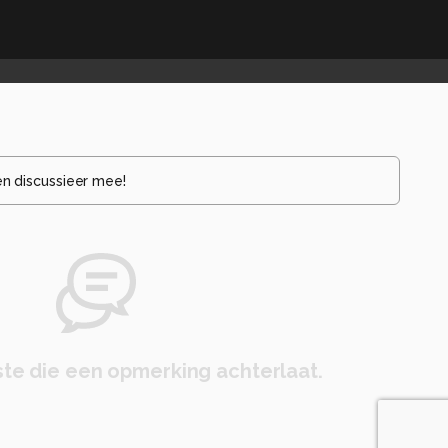
en discussieer mee!
te die een opmerking achterlaat.