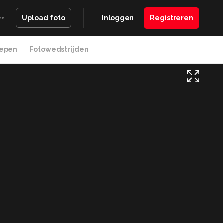
Inloggen
Registreren
Upload foto
epen
Fotowedstrijden