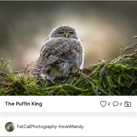
The Puffin King
2
0
FatCatPhotography-KevinMandy