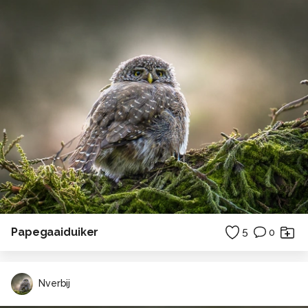
Papegaaiduiker
5
0
Nverbij