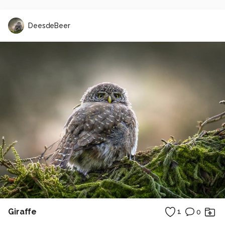
DeesdeBeer
Giraffe
1
0