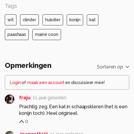
Tags
wit
vlinder
huisdier
konijn
kat
paashaas
maine coon
Opmerkingen
Sorteren op
Login
of
maak een account
en discussieer mee!
fraju
11 jaar geleden
Prachtig zeg. Een kat in schaapskleren (het is een
konijn toch). Heel origineel.
0