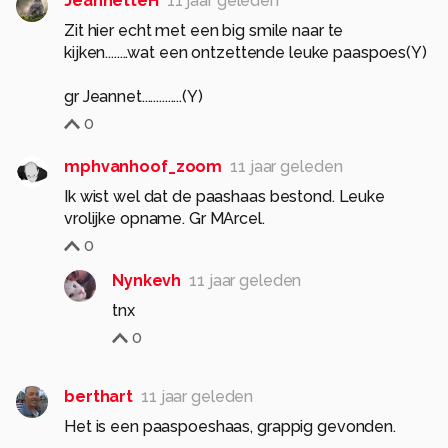
JeannetteH
11 jaar geleden
Zit hier echt met een big smile naar te
kijken........wat een ontzettende leuke paaspoes(Y)
gr Jeannet..............(Y)
0
mphvanhoof_zoom
11 jaar geleden
Ik wist wel dat de paashaas bestond. Leuke
vrolijke opname. Gr MArcel.
0
Nynkevh
11 jaar geleden
tnx
0
berthart
11 jaar geleden
Het is een paaspoeshaas, grappig gevonden.