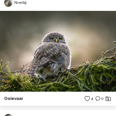
Nverbij
Ooievaar
4
0