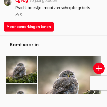
Cgfwg
10 jaar geleden
Pracht beestje ..mooi van scherpte gr bets
0
Meer opmerkingen tonen
Komt voor in