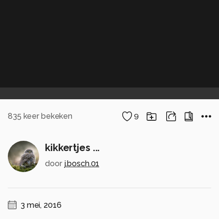
835
keer bekeken
9
kikkertjes ...
door
j.bosch.01
3 mei, 2016