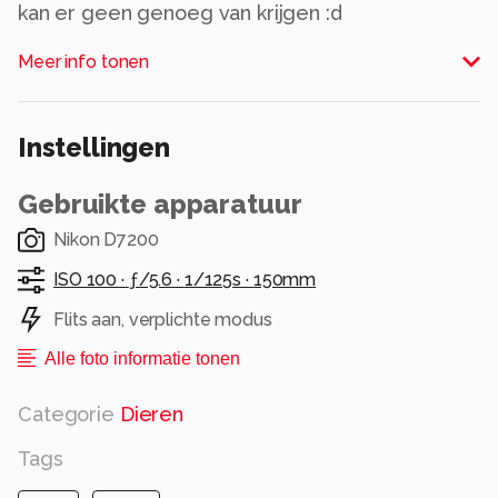
kan er geen genoeg van krijgen :d
viel niet mee door het glas maar me ontzettend
Meer info tonen
vermaakt.
bedankt voor de vorige reacties
jannie
Instellingen
Alle rechten voorbehouden
Gebruikte apparatuur
Nikon D7200
ISO 100 ·
ƒ/5.6 ·
1/125s ·
150mm
Flits aan, verplichte modus
Alle foto informatie tonen
Categorie
Dieren
Tags