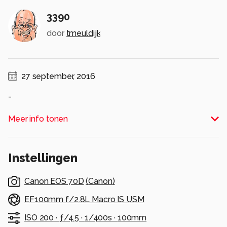
3390
door
tmeuldijk
27 september, 2016
-
Alle rechten voorbehouden
Meer info tonen
Instellingen
Canon EOS 70D
(
Canon
)
EF100mm f/2.8L Macro IS USM
ISO 200 ·
ƒ/4.5 ·
1/400s ·
100mm