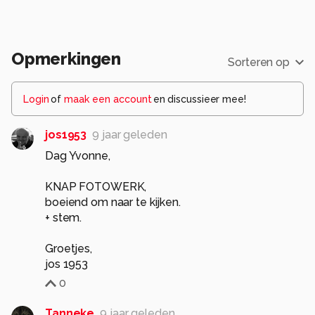
we op een afstand moesten blijven.
Allemaal bedankt voor de reacties op de vorige
Opmerkingen
foto.
Sorteren op
Groeten Yvonne.
Login
of
maak een account
en discussieer mee!
Alle rechten voorbehouden
jos1953
9 jaar geleden
Dag Yvonne,
KNAP FOTOWERK,
boeiend om naar te kijken.
+ stem.
Groetjes,
jos 1953
0
Tanneke
9 jaar geleden