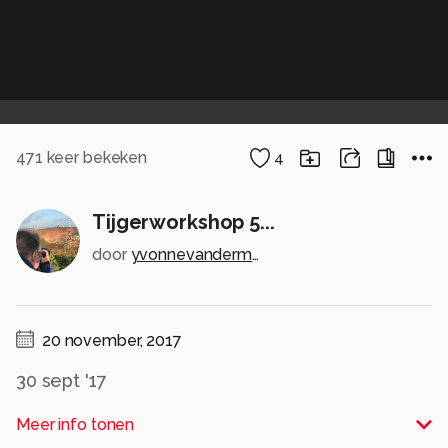
471
keer bekeken
4
Tijgerworkshop 5...
door
yvonnevandermeer
20 november, 2017
30 sept '17
Meer info tonen
Hier zijn we binnen, beneden bij de hal waar de