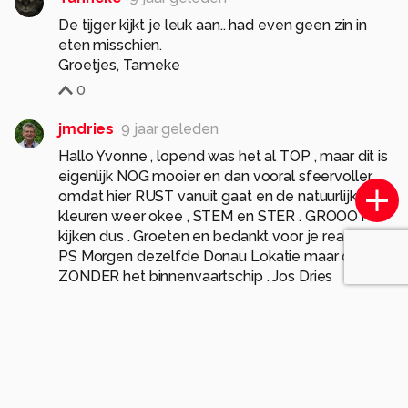
De tijger kijkt je leuk aan.. had even geen zin in
eten misschien.
Groetjes, Tanneke
0
jmdries
9 jaar geleden
Hallo Yvonne , lopend was het al TOP , maar dit is
eigenlijk NOG mooier en dan vooral sfeervoller
omdat hier RUST vanuit gaat en de natuurlijke
kleuren weer okee , STEM en STER . GROOOT
kijken dus . Groeten en bedankt voor je reacties
PS Morgen dezelfde Donau Lokatie maar dan
ZONDER het binnenvaartschip . Jos Dries
0
yvonnevandermeer
9 jaar geleden
Dank je voor je reactie Jos.
Dank je voor je favoriet.