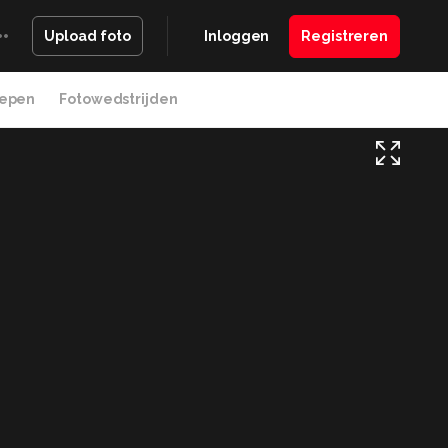
Inloggen
Registreren
Upload foto
epen
Fotowedstrijden