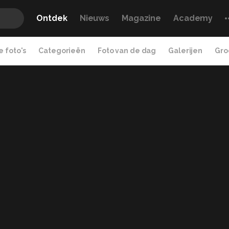
Ontdek
Nieuws
Magazine
Academy
 foto's
Categorieën
Foto van de dag
Galerijen
Gro