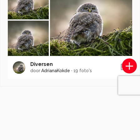
Diversen
door
AdrianaKokde
·
19 foto's
Soortgelijke foto's
supergirl1966