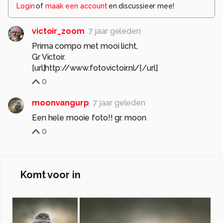
Login
of
maak een account
en discussieer mee!
victoir_zoom
7 jaar geleden
Prima compo met mooi licht,
Gr Victoir.
[url]http://www.fotovictoir.nl/[/url]
0
moonvangurp
7 jaar geleden
Een hele mooie foto!! gr. moon
0
Komt voor in