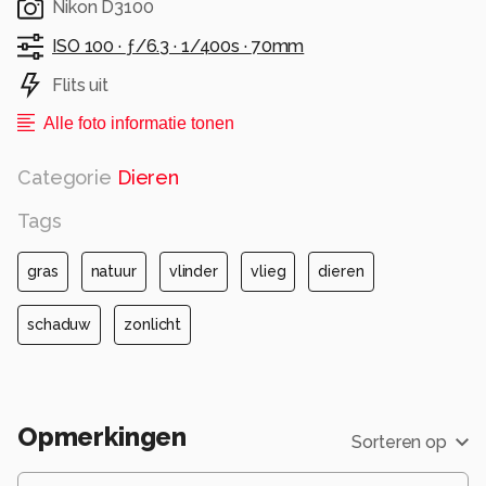
Nikon D3100
ISO 100 ·
ƒ/6.3 ·
1/400s ·
70mm
Flits uit
Alle foto informatie tonen
Categorie
Dieren
Tags
gras
natuur
vlinder
vlieg
dieren
schaduw
zonlicht
Opmerkingen
Sorteren op