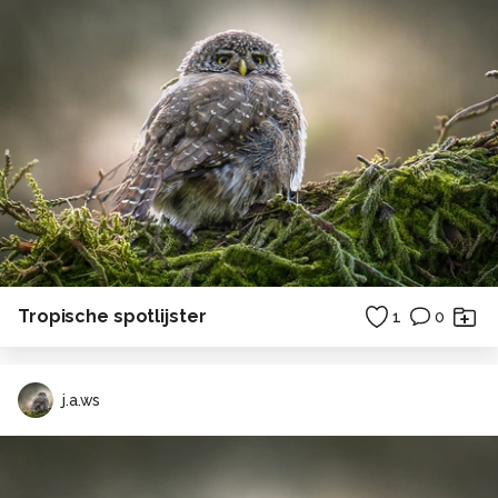
Tropische spotlijster
1
0
j.a.ws