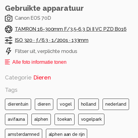
Gebruikte apparatuur
Canon EOS 70D
TAMRON 16-300mm F/3.5-6.3 Di II VC PZD B016
ISO 320 ·
ƒ/6.3 ·
1/200s ·
133mm
Flitser uit, verplichte modus
Alle foto informatie tonen
Categorie
Dieren
Tags
dierentuin
dieren
vogel
holland
nederland
avifauna
alphen
toekan
vogelpark
amsterdamned
alphen aan de rijn