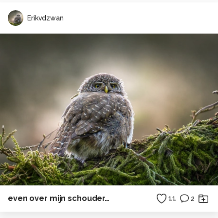
Erikvdzwan
even over mijn schouder…
11
2