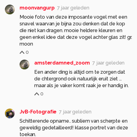
moonvangurp
7 jaar geleden
Mooie foto van deze imposante vogel met een
snavel waarvan je bijna zou denken dat de kop
die niet kan dragen. mooie heldere kleuren en
geen enkel idee dat deze vogel achter glas zit! gr.
moon
0
amsterdamned_zoom
7 jaar geleden
Een ander ding is altijd om te zorgen dat
de chtergrond ook natuurlijk eruit ziet ...
maar als je vaker komt raak je er handig in.
0
JvB-Fotografie
7 jaar geleden
Schitterende opname.. subliem van scherpte en
geweldig gedetailleerd! klasse portret van deze
toekan.