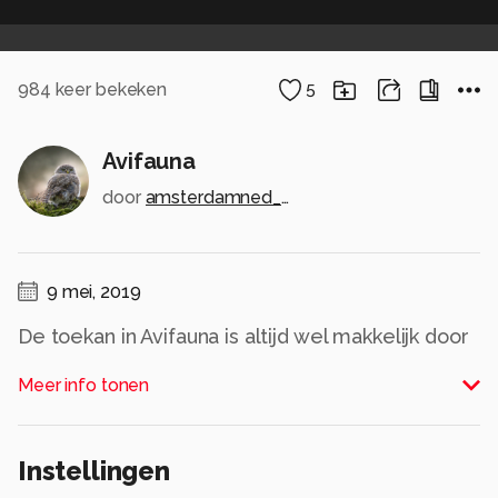
984
keer bekeken
5
Avifauna
door
amsterdamned_zoom
9 mei, 2019
De toekan in Avifauna is altijd wel makkelijk door
het glas te fotograferen en een gewillig model.
Meer info tonen
En heel verrassend om te zien dat ze ook een
tong hebben; nooit geweten.
Alle rechten voorbehouden
Instellingen