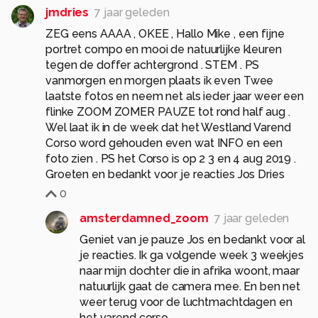
jmdries
7 jaar geleden
ZEG eens AAAA , OKEE , Hallo Mike , een fijne
portret compo en mooi de natuurlijke kleuren
tegen de doffer achtergrond . STEM . PS
vanmorgen en morgen plaats ik even Twee
laatste fotos en neem net als ieder jaar weer een
flinke ZOOM ZOMER PAUZE tot rond half aug .
Wel laat ik in de week dat het Westland Varend
Corso word gehouden even wat INFO en een
foto zien . PS het Corso is op 2 3 en 4 aug 2019 .
Groeten en bedankt voor je reacties Jos Dries
0
amsterdamned_zoom
7 jaar geleden
Geniet van je pauze Jos en bedankt voor al
je reacties. Ik ga volgende week 3 weekjes
naar mijn dochter die in afrika woont, maar
natuurlijk gaat de camera mee. En ben net
weer terug voor de luchtmachtdagen en
het varend corso.