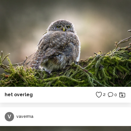
het overleg
2
0
V
vaverma