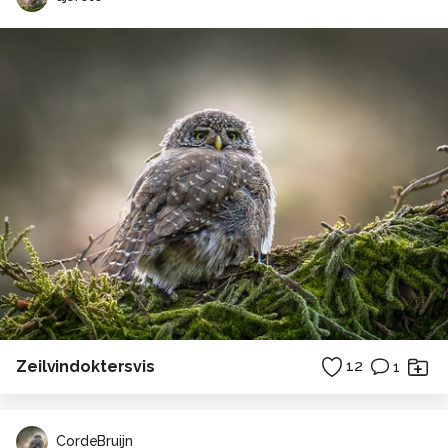
Zeilvindoktersvis
12
1
CordeBruijn