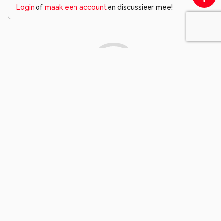
Login
of
maak een account
en discussieer mee!
Wees de eerste die een opmerking
achterlaat.
Komt voor in