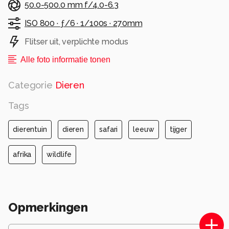
50.0-500.0 mm f/4.0-6.3
ISO 800 ·
ƒ/6 ·
1/100s ·
270mm
Flitser uit, verplichte modus
Alle foto informatie tonen
Categorie
Dieren
Tags
dierentuin
dieren
safari
leeuw
tijger
afrika
wildlife
Opmerkingen