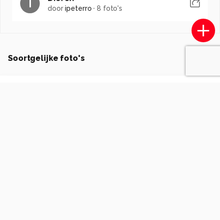
I
door
ipeterro
·
8 foto's
Soortgelijke foto's
Hornet