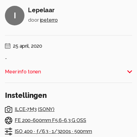
Lepelaar
I
door
ipeterro
25 april, 2020
-
Alle rechten voorbehouden
Meer info tonen
Instellingen
ILCE-7M3
(
SONY
)
FE 200-600mm F5.6-6.3 G OSS
ISO 400 ·
ƒ/6.3 ·
1/3200s ·
500mm