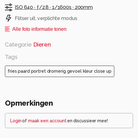
ISO 640 ·
ƒ/2.8 ·
1/1600s ·
200mm
Flitser uit, verplichte modus
Alle foto informatie tonen
Categorie
Dieren
Tags
fries paard portret dromerig gevoel kleur close up
Opmerkingen
Login
of
maak een account
en discussieer mee!