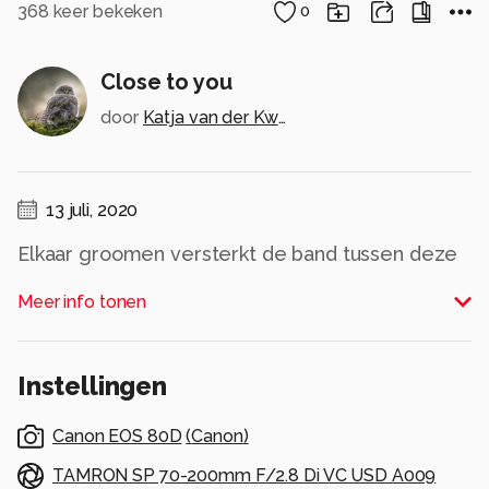
368
keer bekeken
0
Close to you
door
Katja van der Kwast
13 juli, 2020
Elkaar groomen versterkt de band tussen deze
2 Friese paarden
Meer info tonen
Alle rechten voorbehouden
Instellingen
Canon EOS 80D
(
Canon
)
TAMRON SP 70-200mm F/2.8 Di VC USD A009