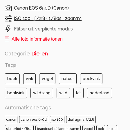
Canon EOS 650D
(
Canon
)
ISO 100 ·
ƒ/2.8 ·
1/80s ·
200mm
Flitser uit, verplichte modus
Alle foto informatie tonen
Categorie
Dieren
Tags
boek
vink
vogel
natuur
boekvink
bookvink
wildzang
wild
lat
nederland
Automatische tags
canon
canon eos 650d
iso 100
diafragma ƒ/2.8
sluitertijd 1/80s
brandpuntafstand 200mm
vogel
bek
hout