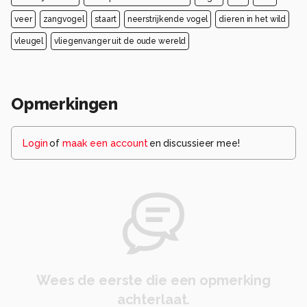
veer
zangvogel
staart
neerstrijkende vogel
dieren in het wild
vleugel
vliegenvanger uit de oude wereld
Opmerkingen
Login
of
maak een account
en discussieer mee!
Wees de eerste die een opmerking
achterlaat.