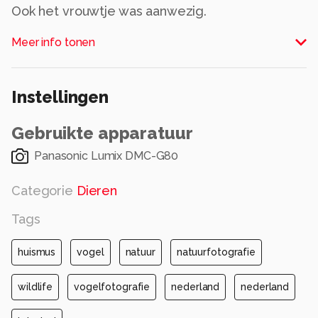
Ook het vrouwtje was aanwezig.
Alle rechten voorbehouden
Meer info tonen
Instellingen
Gebruikte apparatuur
Panasonic Lumix DMC-G80
Categorie
Dieren
Tags
huismus
vogel
natuur
natuurfotografie
wildlife
vogelfotografie
nederland
nederland