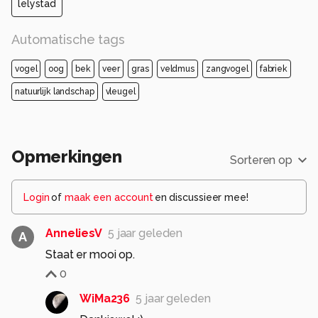
lelystad
Automatische tags
vogel
oog
bek
veer
gras
veldmus
zangvogel
fabriek
natuurlijk landschap
vleugel
Opmerkingen
Sorteren op
Login
of
maak een account
en discussieer mee!
AnneliesV
5 jaar geleden
A
Staat er mooi op.
0
WiMa236
5 jaar geleden