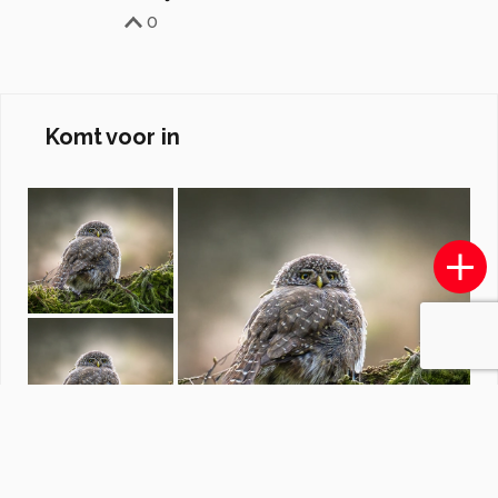
0
Komt voor in
Vogels
door
WiMa236
·
16 foto's