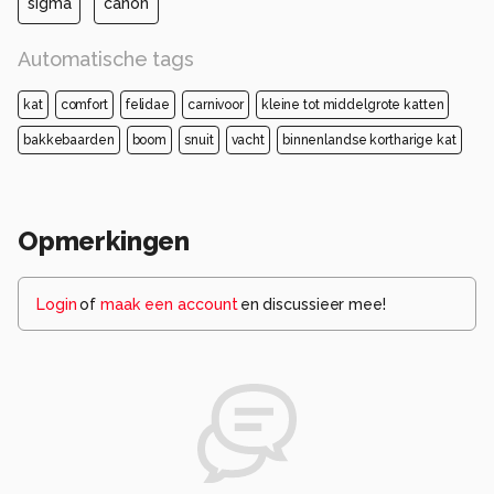
sigma
canon
Automatische tags
kat
comfort
felidae
carnivoor
kleine tot middelgrote katten
bakkebaarden
boom
snuit
vacht
binnenlandse kortharige kat
Opmerkingen
Login
of
maak een account
en discussieer mee!