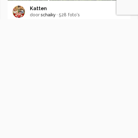
Katten
door
schaiky
·
528 foto's
Soortgelijke foto's
luciadedycker