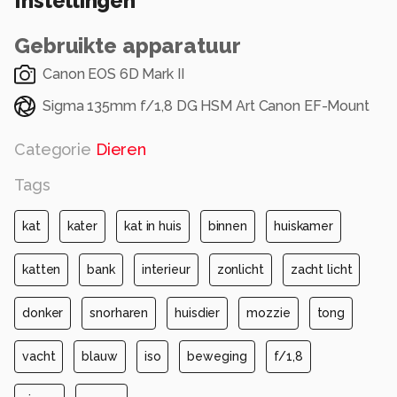
Instellingen
Gebruikte apparatuur
Canon EOS 6D Mark II
Sigma 135mm f/1,8 DG HSM Art Canon EF-Mount
Categorie
Dieren
Tags
kat
kater
kat in huis
binnen
huiskamer
katten
bank
interieur
zonlicht
zacht licht
donker
snorharen
huisdier
mozzie
tong
vacht
blauw
iso
beweging
f/1,8