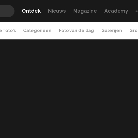
Ontdek
Nieuws
Magazine
Academy
 foto's
Categorieën
Foto van de dag
Galerijen
Gro