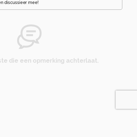
en discussieer mee!
te die een opmerking achterlaat.