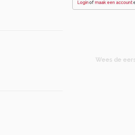
Login
of
maak een account
Wees de eers