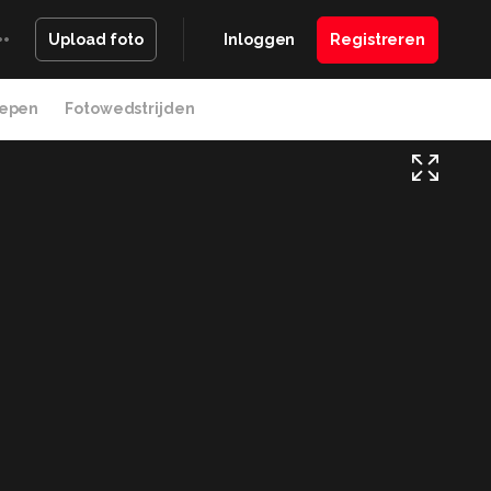
Inloggen
Registreren
Upload foto
epen
Fotowedstrijden