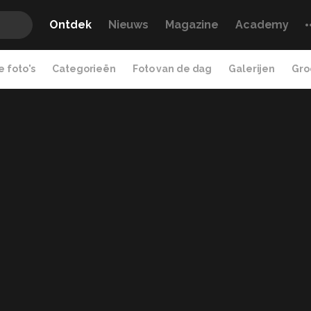
Ontdek
Nieuws
Magazine
Academy
 foto's
Categorieën
Foto van de dag
Galerijen
Gro