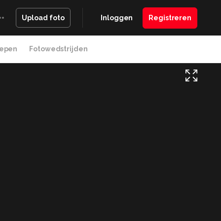
Inloggen
Registreren
Upload foto
epen
Fotowedstrijden