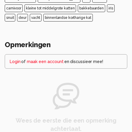
carnivoor
kleine tot middelgrote katten
bakkebaarden
iris
snuit
deur
vacht
binnenlandse kortharige kat
Opmerkingen
Login
of
maak een account
en discussieer mee!
Wees de eerste die een opmerking
achterlaat.