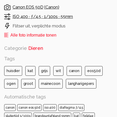
Canon EOS 50D
(
Canon
)
ISO 400 ·
ƒ/4.5 ·
1/100s ·
55mm
Flitser uit, verplichte modus
Alle foto informatie tonen
Categorie
Dieren
Tags
huisdier
kat
grijs
wit
canon
eos50d
ogen
groot
mainecoon
langharigepers
Automatische tags
canon
canon eos 50d
iso 400
diafragma ƒ/4.5
sluitertijd 1/100s
brandpuntafstand 55mm
kat
felidae