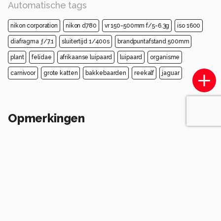
Automatische tags
nikon corporation
nikon d780
vr 150-500mm f/5-6.3g
iso 1600
diafragma ƒ/7.1
sluitertijd 1/400s
brandpuntafstand 500mm
plant
felidae
afrikaanse luipaard
luipaard
organisme
carnivoor
grote katten
bakkebaarden
reekalf
jaguar
Opmerkingen
Login
of
maak een account
en discussieer mee!