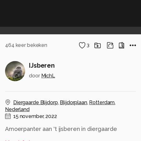
464
keer bekeken
3
IJsberen
door
MichL
Diergaarde Blijdorp
,
Blijdorplaan
,
Rotterdam
,
Nederland
15 november, 2022
Amoerpanter aan 't ijsberen in diergaarde
Blijdorp