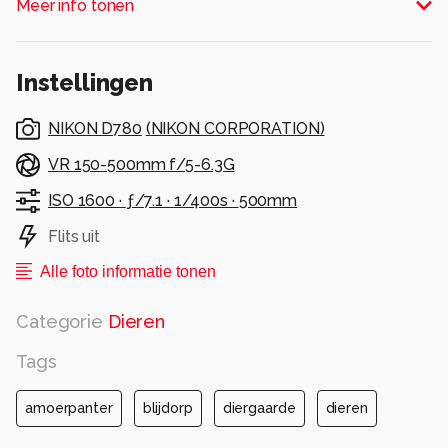
Meer info tonen
Alle rechten voorbehouden
Instellingen
NIKON D780
(
NIKON CORPORATION
)
VR 150-500mm f/5-6.3G
ISO 1600 ·
ƒ/7.1 ·
1/400s ·
500mm
Flits uit
Alle foto informatie tonen
Categorie
Dieren
Tags
amoerpanter
blijdorp
diergaarde
dieren