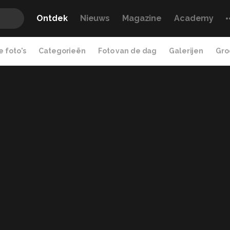
Ontdek
Nieuws
Magazine
Academy
 foto's
Categorieën
Foto van de dag
Galerijen
Gro