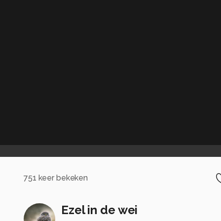
751
keer bekeken
Ezel in de wei