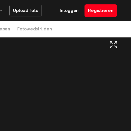
Inloggen
Registreren
Upload foto
epen
Fotowedstrijden