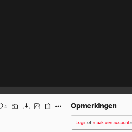
Opmerkingen
4
Login
of
maak een account