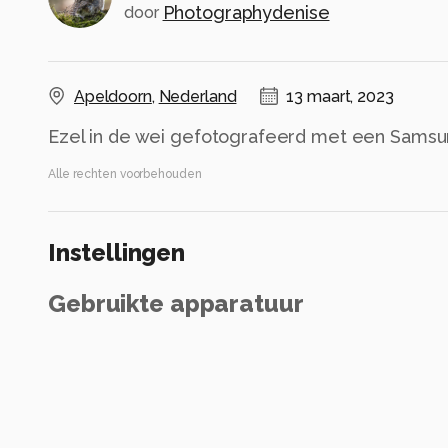
Photographydenise
door
Apeldoorn
,
Nederland
13 maart, 2023
Ezel in de wei gefotografeerd met een Samsu
Alle rechten voorbehouden
Instellingen
Gebruikte apparatuur
Samsung S21
Samsung Galaxy S21 Rear Main Camera
ISO 50 ·
ƒ/1.8 ·
1/125s ·
5.4mm
Flits uit