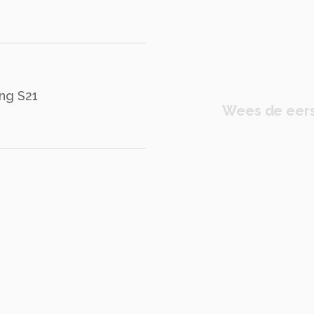
ng S21
Wees de eers