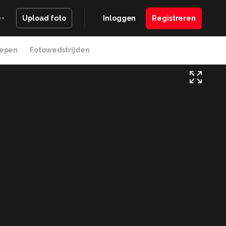
Inloggen
Registreren
Upload foto
epen
Fotowedstrijden