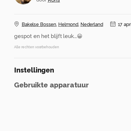
Bakelse Bossen
,
Helmond
,
Nederland
17 apr
gespot en het blijft leuk...😀
Alle rechten voorbehouden
Instellingen
Gebruikte apparatuur
Canon EOS 7D Mark II
100-400mm F5-6.3 DG OS HSM | Contemporary 
ISO 400 ·
ƒ/6.3 ·
1/100s ·
400mm
Flitser uit, verplichte modus