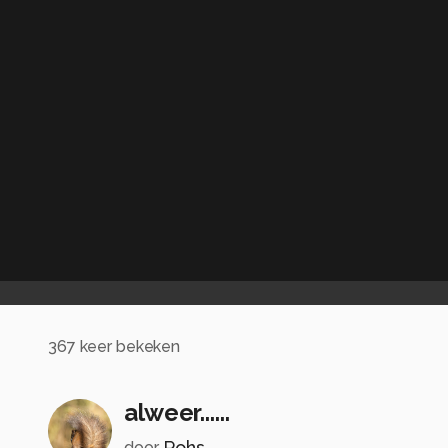
367
keer bekeken
alweer......
Rohs
door