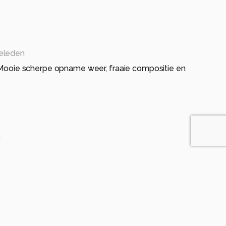
geleden
. Mooie scherpe opname weer, fraaie compositie en
n
den
 ben je nou nog niet weg?