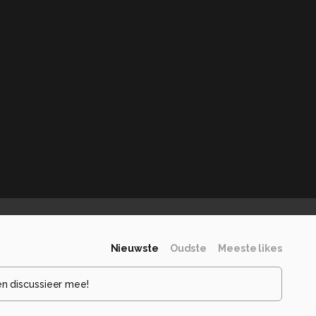
Nieuwste
Oudste
Meeste likes
en discussieer mee!