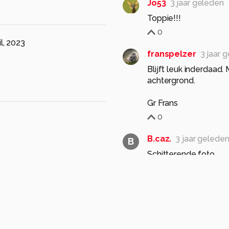
Jo53
3 jaar geleden
Toppie!!!
0
il, 2023
franspelzer
3 jaar 
Blijft leuk inderdaad
achtergrond.
Gr Frans
0
B.caz.
3 jaar gelede
B
Schitterende foto.
Gr. Bert
017
0
Ingridgb
3 jaar gele
Hahaha, die blik van: