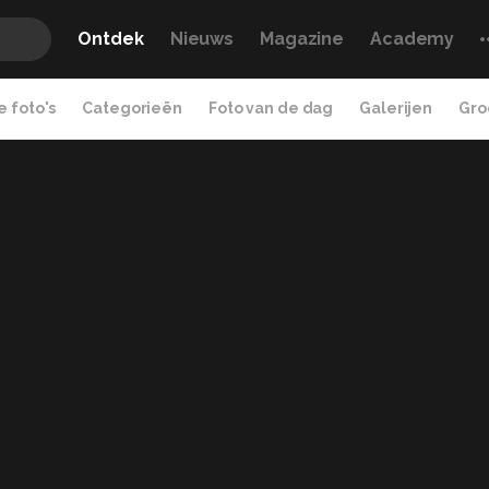
Ontdek
Nieuws
Magazine
Academy
 foto's
Categorieën
Foto van de dag
Galerijen
Gro