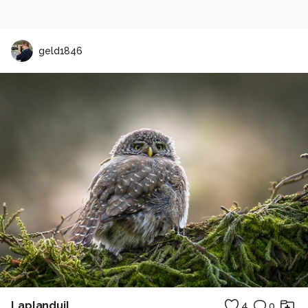
geld1846
Laplanduil
4
0