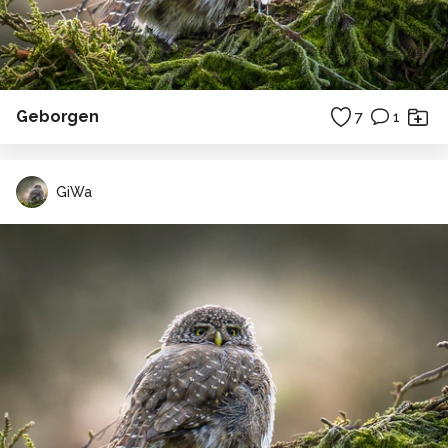
Geborgen
7
1
GiWa