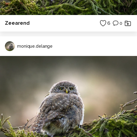
Zeearend
6
0
monique.delange