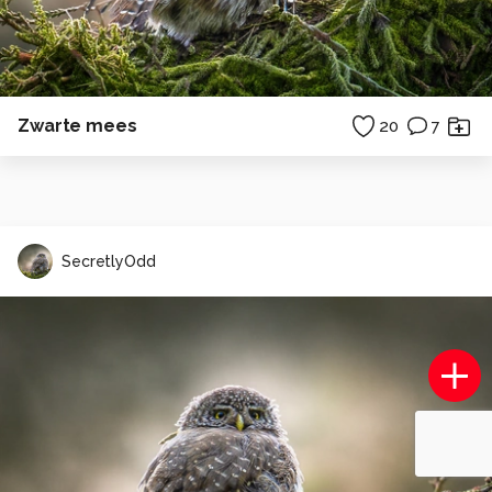
Zwarte mees
20
7
SecretlyOdd