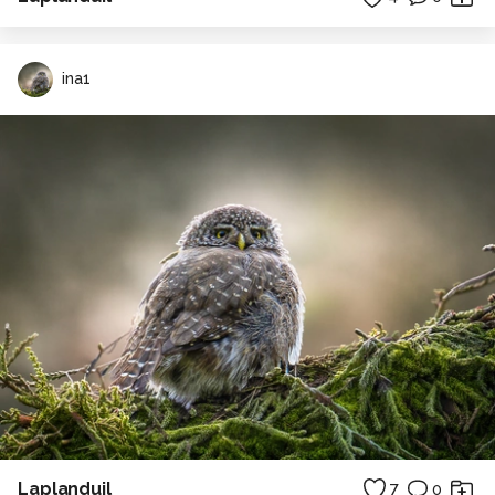
ina1
Laplanduil
7
0