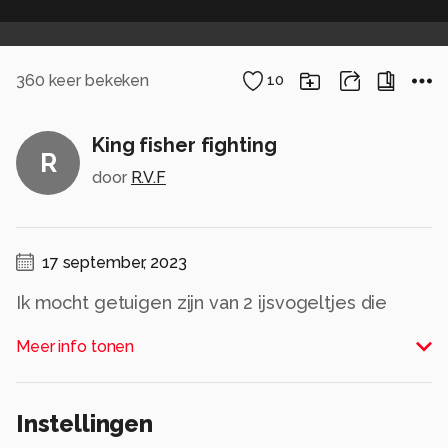
360
keer bekeken
10
King fisher fighting
R
door
R.V.F
17 september, 2023
Ik mocht getuigen zijn van 2 ijsvogeltjes die
duidelijk geen vriendjes waren..
Meer info tonen
Alle rechten voorbehouden
Instellingen