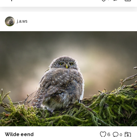
j.a.ws
Wilde eend
6
0