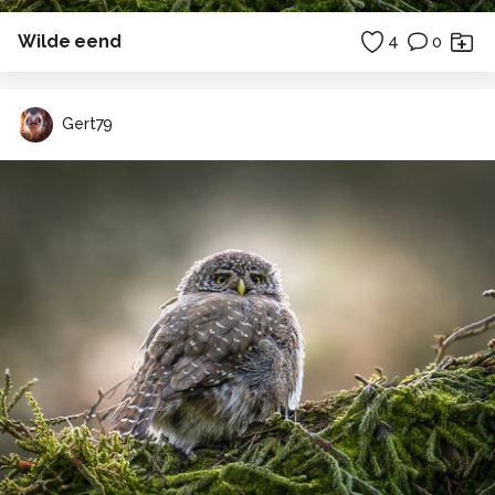
Wilde eend
4
0
Gert79