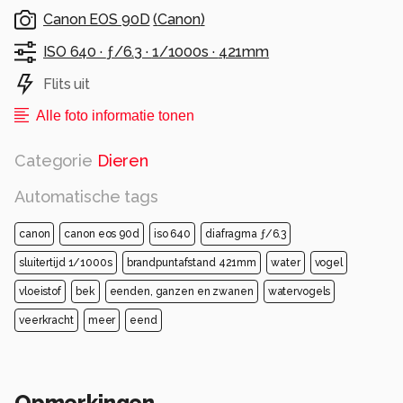
Canon EOS 90D
(
Canon
)
ISO 640 ·
ƒ/6.3 ·
1/1000s ·
421mm
Flits uit
Alle foto informatie tonen
Categorie
Dieren
Automatische tags
canon
canon eos 90d
iso 640
diafragma ƒ/6.3
sluitertijd 1/1000s
brandpuntafstand 421mm
water
vogel
vloeistof
bek
eenden, ganzen en zwanen
watervogels
veerkracht
meer
eend
Opmerkingen