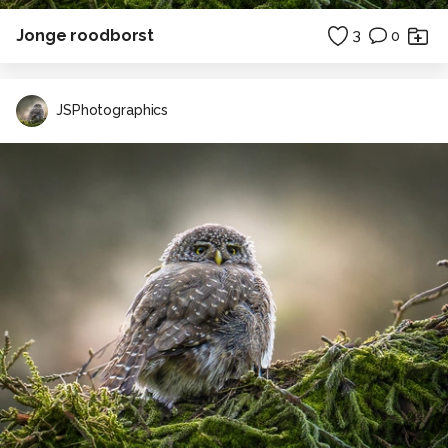
Jonge roodborst
3
0
JSPhotographics