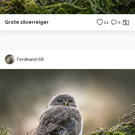
Grote zilverreiger
11
0
Ferdinand-68