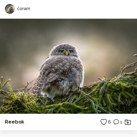
coram
Reebok
6
1