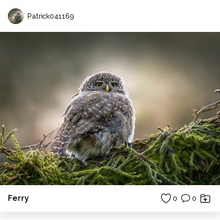
Patrick041169
Ferry
0
0