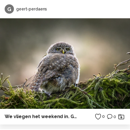
G
geert-perdaens
We vliegen het weekend in. Gezegend weekend allemaal!!!
0
0