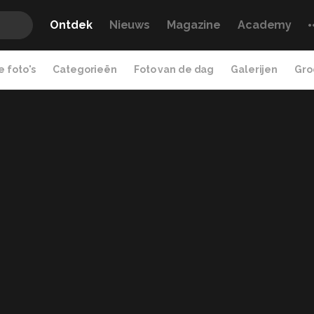
Ontdek
Nieuws
Magazine
Academy
 foto's
Categorieën
Foto van de dag
Galerijen
Gro