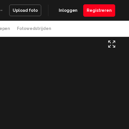
Inloggen
Registreren
Upload foto
epen
Fotowedstrijden