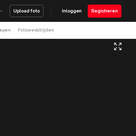
Inloggen
Registreren
Upload foto
epen
Fotowedstrijden