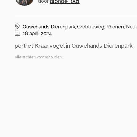
blonde_001
door
Ouwehands Dierenpark
,
Grebbeweg
,
Rhenen
,
Nede
18 april, 2024
portret Kraanvogel in Ouwehands Dierenpark
Alle rechten voorbehouden
Instellingen
NIKON Z 8
(
NIKON CORPORATION
)
NIKKOR Z 180-600mm f/5.6-6.3 VR
ISO 1100 ·
ƒ/6.3 ·
1/640s ·
600mm
Flits uit