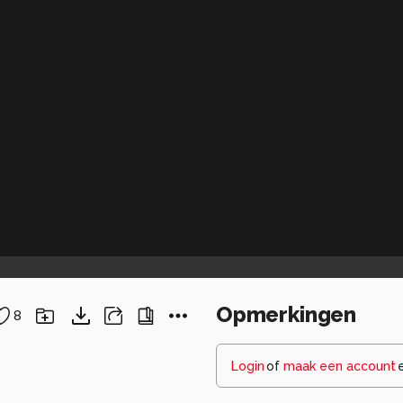
Opmerkingen
8
Login
of
maak een account