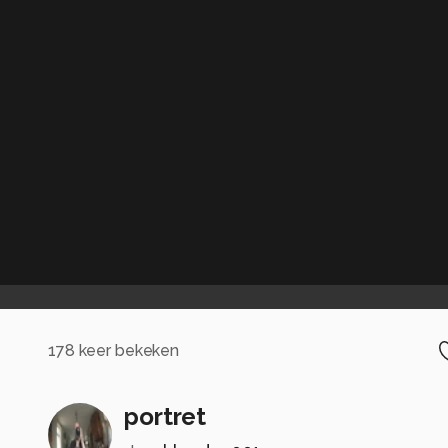
178
keer bekeken
portret