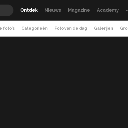
Ontdek
Nieuws
Magazine
Academy
 foto's
Categorieën
Foto van de dag
Galerijen
Gro