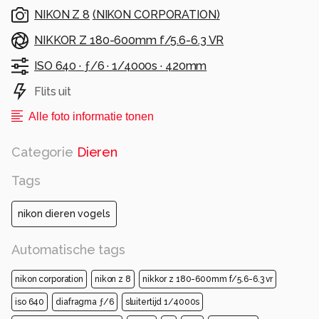
NIKON Z 8
(
NIKON CORPORATION
)
NIKKOR Z 180-600mm f/5.6-6.3 VR
ISO 640 ·
ƒ/6 ·
1/4000s ·
420mm
Flits uit
Alle foto informatie tonen
Categorie
Dieren
Tags
nikon dieren vogels
Automatische tags
nikon corporation
nikon z 8
nikkor z 180-600mm f/5.6-6.3 vr
iso 640
diafragma ƒ/6
sluitertijd 1/4000s