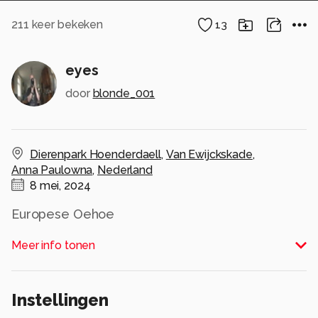
211
keer bekeken
13
eyes
door
blonde_001
Dierenpark Hoenderdaell
,
Van Ewijckskade
,
Anna Paulowna
,
Nederland
8 mei, 2024
Europese Oehoe
Alle rechten voorbehouden
Meer info tonen
Instellingen