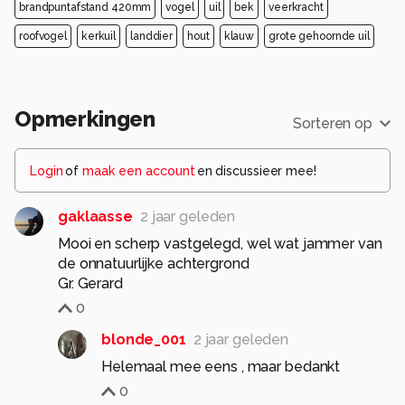
brandpuntafstand 420mm
vogel
uil
bek
veerkracht
roofvogel
kerkuil
landdier
hout
klauw
grote gehoornde uil
Opmerkingen
Sorteren op
Login
of
maak een account
en discussieer mee!
gaklaasse
2 jaar geleden
Mooi en scherp vastgelegd, wel wat jammer van
de onnatuurlijke achtergrond
Gr. Gerard
0
blonde_001
2 jaar geleden
Helemaal mee eens , maar bedankt
0