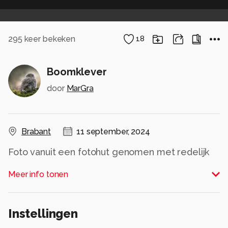
295
keer bekeken
18
Boomklever
door
MarGra
Brabant
11 september, 2024
Foto vanuit een fotohut genomen met redelijk
weinig licht in de ochtend. Nabewerking in
Meer info tonen
Camera raw en Photoshop.
Alle rechten voorbehouden
Instellingen