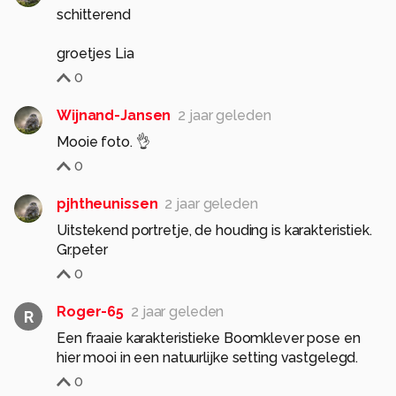
schitterend
groetjes Lia
0
Wijnand-Jansen
2 jaar geleden
Mooie foto. 👌
0
pjhtheunissen
2 jaar geleden
Uitstekend portretje, de houding is karakteristiek.
Gr.peter
0
Roger-65
2 jaar geleden
R
Een fraaie karakteristieke Boomklever pose en
hier mooi in een natuurlijke setting vastgelegd.
0