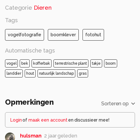
Categorie
Dieren
Tags
vogelfotografie
boomklever
fotohut
Automatische tags
vogel
bek
kofferbak
terrestrische plant
takje
boom
landdier
hout
natuurlijk landschap
gras
Opmerkingen
Sorteren op
Login
of
maak een account
en discussieer mee!
hulsman
2 jaar geleden