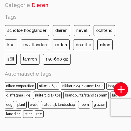
Categorie
Dieren
Tags
schotse hooglander
dieren
nevel
ochtend
koe
maatlanden
roden
drenthe
nikon
z6ii
tamron
150-600 g2
Automatische tags
nikon corporation
nikon z 6_2
nikkor z 24-120mm f/4 s
iso 5600
diafragma ƒ/4
sluitertijd 1/50s
brandpuntafstand 120mm
lucht
oog
plant
wolk
natuurlijk landschap
hoorn
grazen
landdier
stier
ree