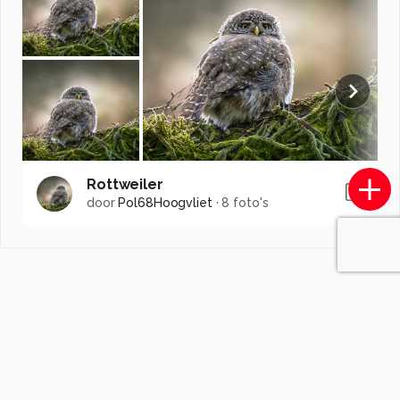
Rottweiler
door
Pol68Hoogvliet
·
8 foto's
Soortgelijke foto's
RiaScheewe.