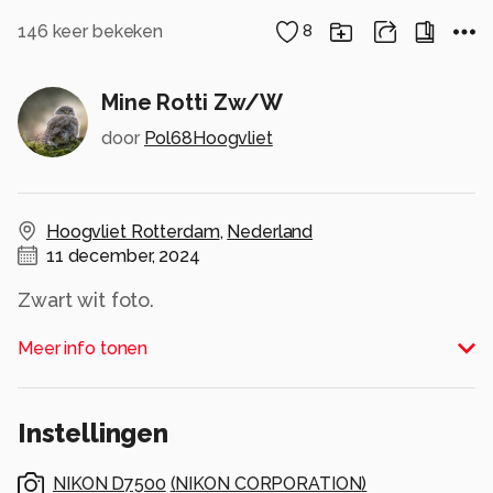
146
keer bekeken
8
Mine Rotti Zw/W
door
Pol68Hoogvliet
Hoogvliet Rotterdam
,
Nederland
11 december, 2024
Zwart wit foto.
Vond hem wel mooi
Meer info tonen
Alle rechten voorbehouden
Instellingen
NIKON D7500
(
NIKON CORPORATION
)