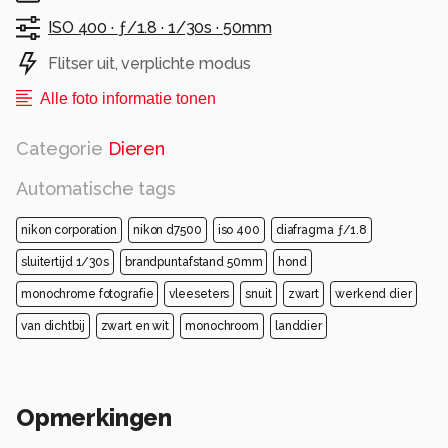
ISO 400 ·
ƒ/1.8 ·
1/30s ·
50mm
Flitser uit, verplichte modus
Alle foto informatie tonen
Categorie
Dieren
Automatische tags
nikon corporation
nikon d7500
iso 400
diafragma ƒ/1.8
sluitertijd 1/30s
brandpuntafstand 50mm
hond
monochrome fotografie
vleeseters
snuit
zwart
werkend dier
van dichtbij
zwart en wit
monochroom
landdier
Opmerkingen